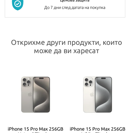
До 7 дни след датата на покупка
Открихме други продукти, които
може да ви харесат
B
iPhone 15 Pro Max 256GB
iPhone 15 Pro Max 256GB