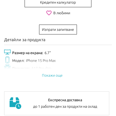
Кредитен калкулатор
favorite_border
В любими
Изпрати запитване
Детайли за продукта
Размер на екрана:
6.7"
Модел:
iPhone 15 Pro Max
Процесор:
A17 Pro chip
Покажи още
Обем диск:
1TB
Цвят:
White Titanium
Анонсиран:
Септември 2023
Експресна доставка
до 1 работен ден за продукти на склад