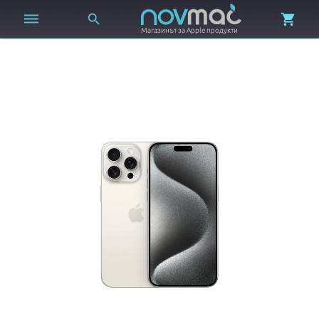



Магазинът за Apple продукти