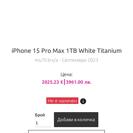
iPhone 15 Pro Max 1TB White Titanium
mu7h3rx/a
- Септември 2023
Цена:
2025.23 €┃3961.00 лв.
info
Не е наличен
Брой
Добави в количка