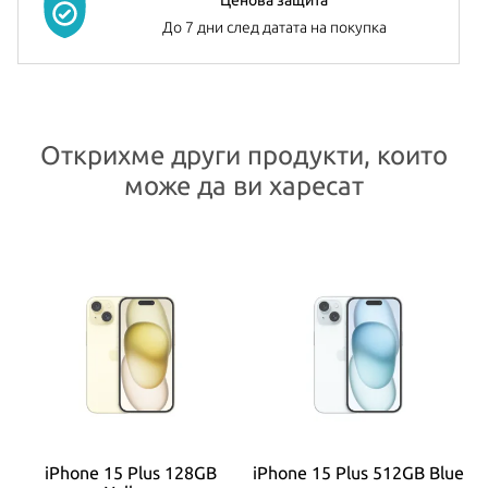
До 7 дни след датата на покупка
Открихме други продукти, които
може да ви харесат
ck
iPhone 15 Plus 128GB
iPhone 15 Plus 512GB Blue