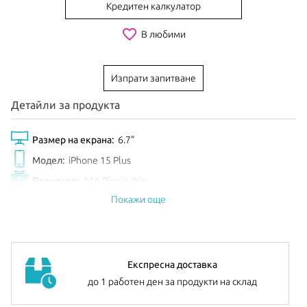
Кредитен калкулатор
favorite_border
В любими
Изпрати запитване
Детайли за продукта
Размер на екрана:
6.7"
Модел:
iPhone 15 Plus
Процесор:
A16 Bionic chip
Покажи още
Обем диск:
512GB
Цвят:
Black
Анонсиран:
Септември 2023
Експресна доставка
до 1 работен ден за продукти на склад