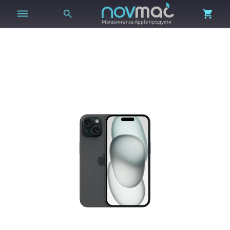



Магазинът за Apple продукти