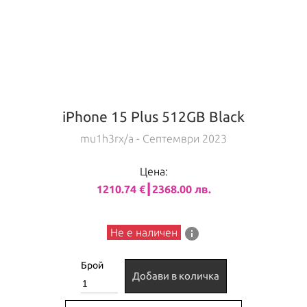
iPhone 15 Plus 512GB Black
mu1h3rx/a
- Септември 2023
Цена:
1210.74 €┃2368.00 лв.
info
Не е наличен
Брой
Добави в количка