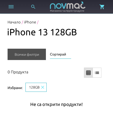



Магазинът за Apple продукти
Начало
/
iPhone
/
iPhone 13 128GB
Всички филтри
0 Продукта
grid_on
list
close
128GB
Избрани:
Не са открити продукти!