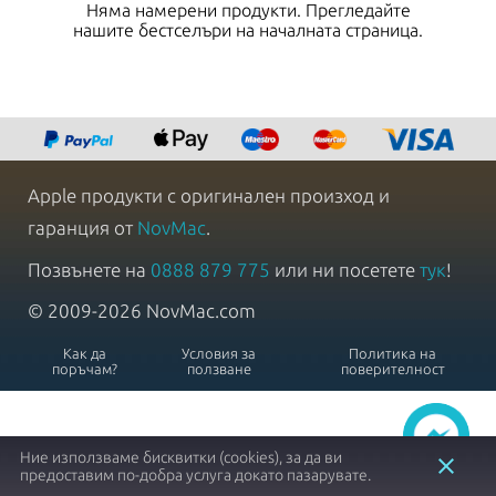
Няма намерени продукти. Прегледайте
нашите бестселъри на началната страница.
Apple продукти с оригинален произход и
гаранция от
NovMac
.
Позвънете на
0888 879 775
или ни посетете
тук
!
© 2009-2026 NovMac.com
Как да
Условия за
Политика на
поръчам?
ползване
поверителност
Ние използваме бисквитки (cookies), за да ви
close
предоставим по-добра услуга докато пазарувате.