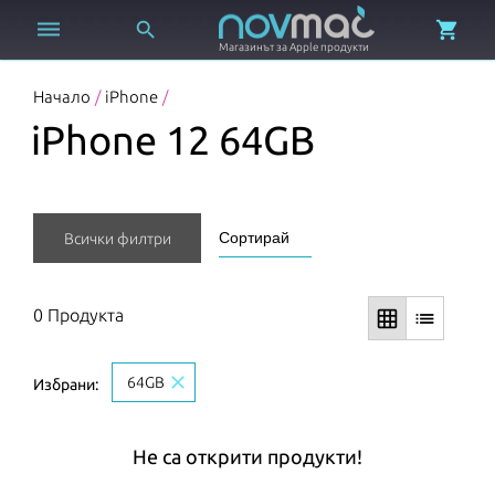



Магазинът за Apple продукти
Начало
/
iPhone
/
iPhone 12 64GB
Всички филтри
0 Продукта
grid_on
list
close
64GB
Избрани:
Не са открити продукти!