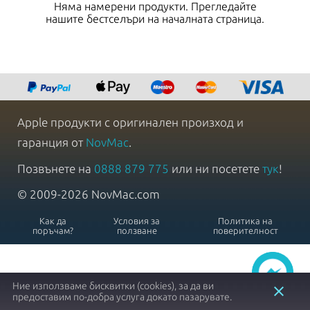
Няма намерени продукти. Прегледайте
нашите бестселъри на началната страница.
Apple продукти с оригинален произход и
гаранция от
NovMac
.
Позвънете на
0888 879 775
или ни посетете
тук
!
© 2009-2026 NovMac.com
Как да
Условия за
Политика на
поръчам?
ползване
поверителност
Ние използваме бисквитки (cookies), за да ви
close
предоставим по-добра услуга докато пазарувате.