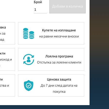
Брой
Добави в количка
авка
Купете на изплащане
н за
на равни месечни вноски
лад
кти
Лоялна програма
изход и
Отстъпка за лоялни клиенти
я
ти
Ценова защита
ства и
До 7 дни след датата на
покупка