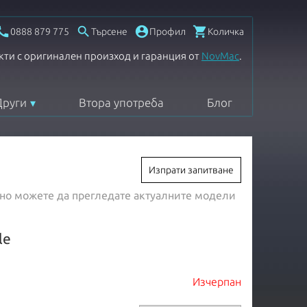




0888 879 775
Търсене
Профил
Количка
кти с оригинален произход и гаранция от
NovMac
.
Други
Втора употреба
Блог
Изпрати запитване
, но можете да прегледате актуалните модели
le
Изчерпан