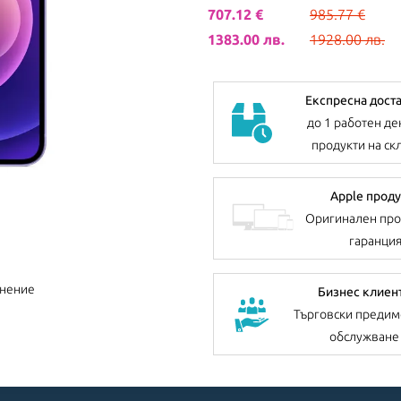
707.12 €
985.77 €
1383.00 лв.
1928.00 лв.
Експресна дост
до 1 работен де
продукти на ск
Apple проду
Оригинален про
гаранци
внение
Бизнес клиен
Търговски предим
обслужване