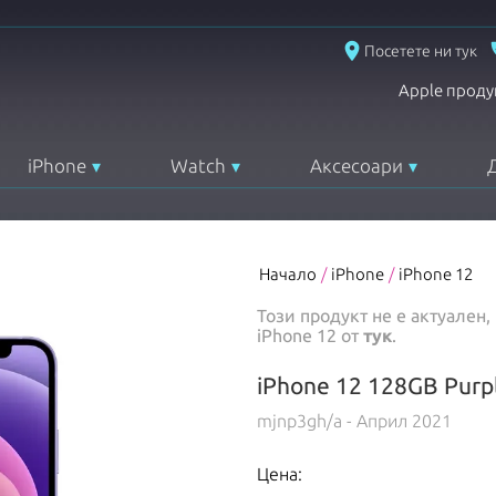
place
Посетете ни тук
Apple проду
iPhone
Watch
Аксесоари
Начало
/
iPhone
/
iPhone 12
Този продукт не е актуален
iPhone 12
от
тук
.
iPhone 12 128GB Purp
mjnp3gh/a
- Април 2021
Цена: