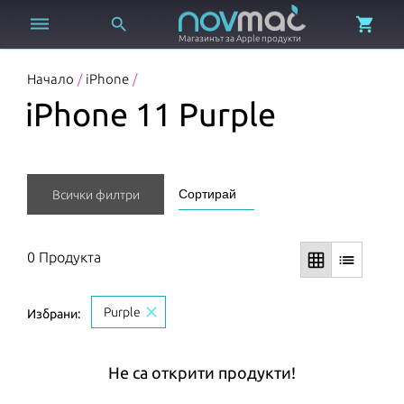



Магазинът за Apple продукти
Начало
/
iPhone
/
iPhone 11 Purple
Всички филтри
0 Продукта
grid_on
list
close
Purple
Избрани:
Не са открити продукти!