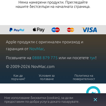
Няма намерени продукти. Прегледайте
нашите бестселъри на началната страница.
Apple продукти с оригинален произход и
гаранция от
NovMac
.
Позвънете на
0888 879 775
или ни посетете
тук
!
© 2009-2026 NovMac.com
Как да
Условия за
Политика на
поръчам?
ползване
поверителност
Ние използваме бисквитки (cookies), за да ви
close
предоставим по-добра услуга докато пазарувате.