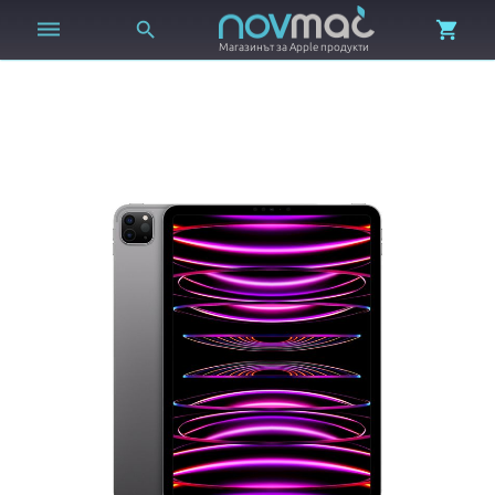



Магазинът за Apple продукти