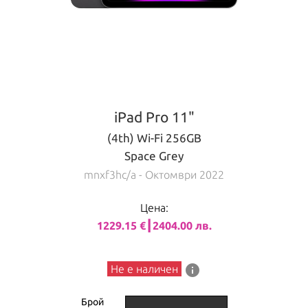
iPad Pro 11"
(4th) Wi-Fi 256GB
Space Grey
mnxf3hc/a
- Октомври 2022
Цена:
1229.15 €┃2404.00 лв.
info
Не е наличен
Брой