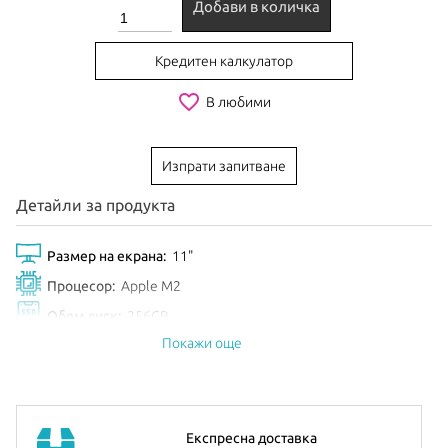
Добави в количка
Кредитен калкулатор
favorite_border
В любими
Изпрати запитване
Детайли за продукта
Размер на екрана:
11"
Процесор:
Apple M2
Обем диск:
256GB
Покажи още
Цвят:
Space Gray
Анонсиран:
Октомври 2022
iPad Pro 11”
е с Ultra Retina XDR display с резолюция 2420-
Експресна доставка