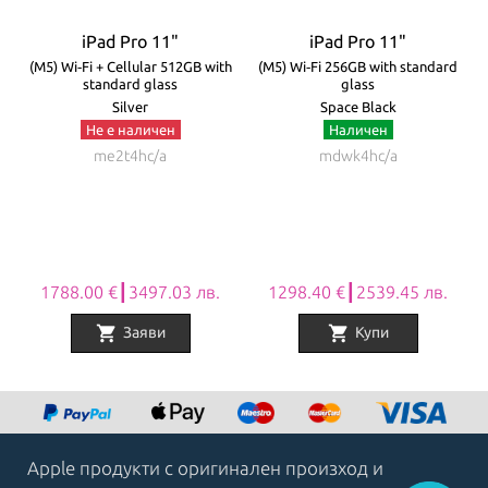
iPad Pro 11"
iPad Pro 11"
d
(M5) Wi‑Fi + Cellular 512GB with
(M5) Wi‑Fi 256GB with standard
standard glass
glass
Silver
Space Black
Не е наличен
Наличен
me2t4hc/a
mdwk4hc/a
1788.00 €┃3497.03 лв.
1298.40 €┃2539.45 лв.
shopping_cart
shopping_cart
Заяви
Купи
Item
1
of
8
Apple продукти с оригинален произход и