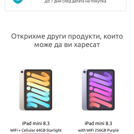
бележки.
До 7 дни след датата на покупка
Батерията на
iPad mini
издържа до 10 часа непрекъснато
сърфиране в интернет, гледане на филми или слушане на
музика. Таблета се предлага в три стилни цвята – Space Gray,
Открихме други продукти, които
Silver и Gold.
може да ви харесат
Всички Apple продукти предлагани от
NovMak.com
имат
стандартна международна гаранция и подлежат на гаранционно
обслужване от Apple Authorized Service Provider (официални
сервизни центрове на Apple).
iPad mini 8.3
iPad mini 8.3
WiFi + Cellular 64GB Starlight
with WiFi 256GB Purple