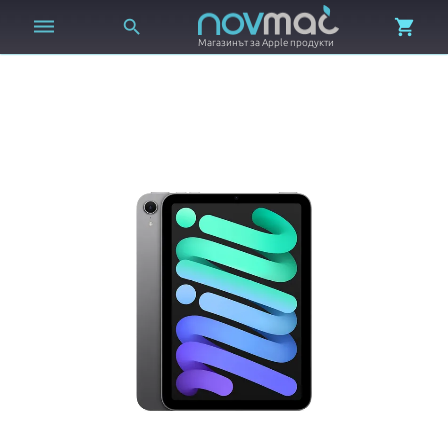



Магазинът за Apple продукти