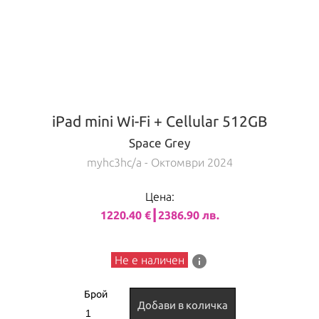
iPad mini Wi-Fi + Cellular 512GB
Space Grey
myhc3hc/a
- Октомври 2024
Цена:
1220.40 €┃2386.90 лв.
info
Не е наличен
Брой
Добави в количка