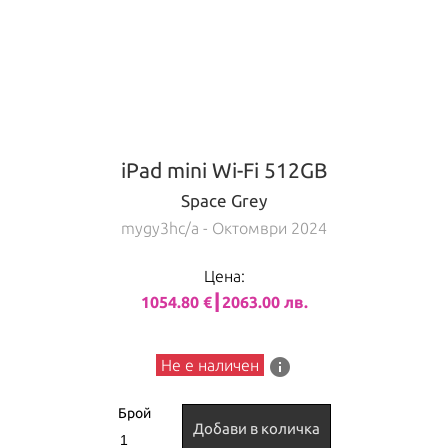
iPad mini Wi-Fi 512GB
Space Grey
mygy3hc/a
- Октомври 2024
Цена:
1054.80 €┃2063.00 лв.
info
Не е наличен
Брой
Добави в количка