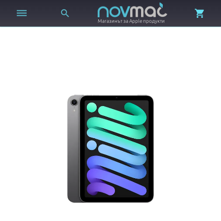



Магазинът за Apple продукти