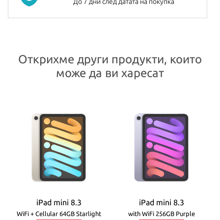
бележки.
До 7 дни след датата на покупка
Батерията на
iPad mini
издържа до 10 часа непрекъснато
сърфиране в интернет, гледане на филми или слушане на
музика. Таблета се предлага в три стилни цвята – Space Gray,
Открихме други продукти, които
Silver и Gold.
може да ви харесат
Всички Apple продукти предлагани от
NovMak.com
имат
стандартна международна гаранция и подлежат на гаранционно
обслужване от Apple Authorized Service Provider (официални
сервизни центрове на Apple).
iPad mini 8.3
iPad mini 8.3
WiFi + Cellular 64GB Starlight
with WiFi 256GB Purple