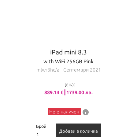
iPad mini 8.3
with WiFi 256GB Pink
mlwr3hc/a
- Септември 2021
Цена:
889.14 €┃1739.00 лв.
info
Не е наличен
Брой
Добави в количка