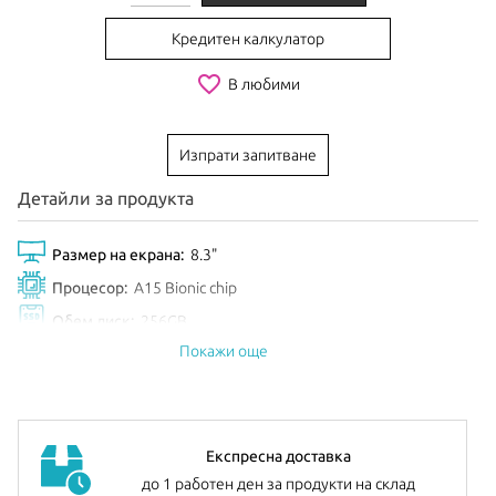
Кредитен калкулатор
favorite_border
В любими
Изпрати запитване
Детайли за продукта
Размер на екрана:
8.3"
Процесор:
A15 Bionic chip
Обем диск:
256GB
Покажи още
Цвят:
Pink
Анонсиран:
Септември 2021
Допълнителна информация:
можете да намерите
тук
Експресна доставка
до 1 работен ден за продукти на склад
iPad mini
се предлага в компактен размер с красив 8.3-инчов