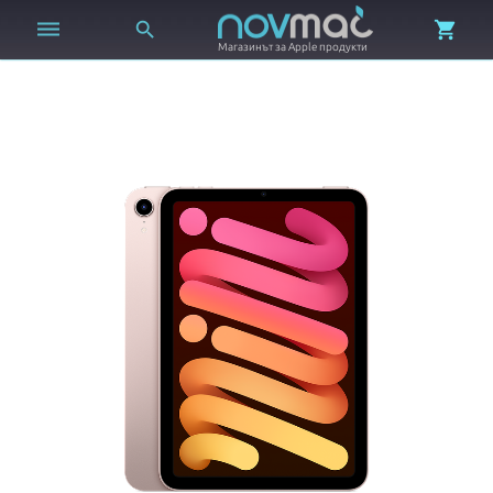



Магазинът за Apple продукти