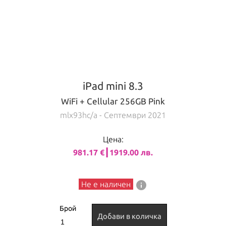
iPad mini 8.3
WiFi + Cellular 256GB Pink
mlx93hc/a
- Септември 2021
Цена:
981.17 €┃1919.00 лв.
info
Не е наличен
Брой
Добави в количка