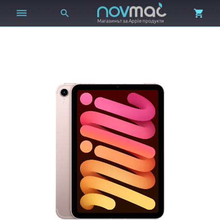



Магазинът за Apple продукти