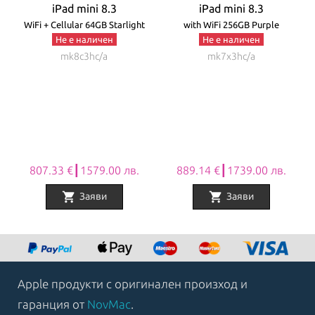
iPad mini 8.3
iPad mini 8.3
WiFi + Cellular 64GB Starlight
with WiFi 256GB Purple
Не е наличен
Не е наличен
mk8c3hc/a
mk7x3hc/a
807.33 €┃1579.00 лв.
889.14 €┃1739.00 лв.
shopping_cart
shopping_cart
Заяви
Заяви
Item
1
of
8
Apple продукти с оригинален произход и
гаранция от
NovMac
.