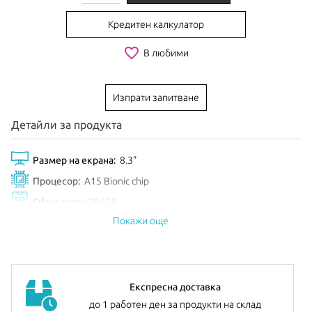
Кредитен калкулатор
favorite_border
В любими
Изпрати запитване
Детайли за продукта
Размер на екрана:
8.3"
Процесор:
A15 Bionic chip
Обем диск:
256GB
Покажи още
Цвят:
Gold
Анонсиран:
Септември 2021
Допълнителна информация:
можете да намерите
тук
Експресна доставка
до 1 работен ден за продукти на склад
iPad mini
се предлага в компактен размер с красив 8.3-инчов