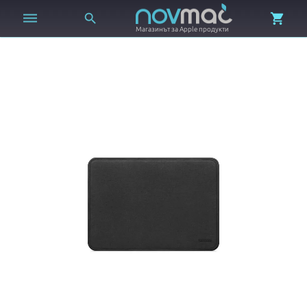



Магазинът за Apple продукти