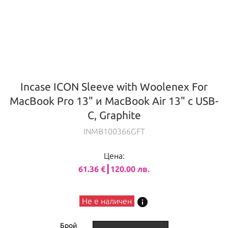
Incase ICON Sleeve with Woolenex For
MacBook Pro 13" и MacBook Air 13" с USB-
C, Graphite
INMB100366GFT
Цена:
61.36 €┃120.00 лв.
info
Не е наличен
Брой