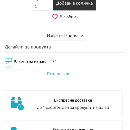
Добави в количка
favorite_border
В любими
Изпрати запитване
Детайли за продукта
Размер на екрана:
13"
Цвят:
Graphite
Покажи още
Експресна доставка
до 1 работен ден за продукти на склад
Купете на изплащане