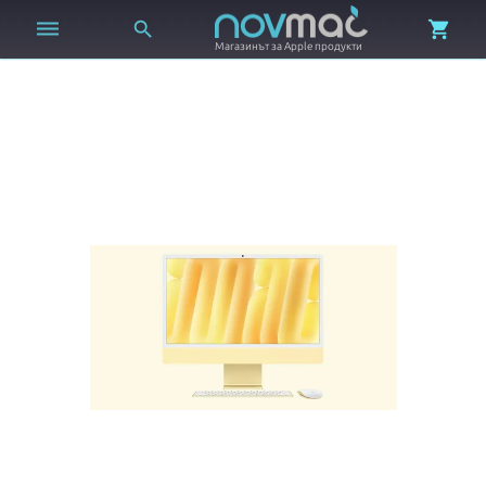



Магазинът за Apple продукти