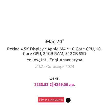
iMac 24"
Retina 4.5K Display с Apple M4 с 10-Core CPU, 10-
Core GPU, 24GB RAM, 512GB SSD
Yellow, Intl. Engl. клавиатура
z1k2
- Октомври 2024
Цена:
2233.83 €┃4369.00 лв.
info
Не е наличен