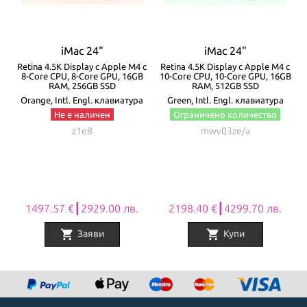
iMac 24"
iMac 24"
с
Retina 4.5K Display с Apple M4 с
Retina 4.5K Display с Apple M4 с
8-Core CPU, 8-Core GPU, 16GB
10-Core CPU, 10-Core GPU, 16GB
RAM, 256GB SSD
RAM, 512GB SSD
Orange, Intl. Engl. клавиатура
Green, Intl. Engl. клавиатура
Не е наличен
Ограничено количество
z1e8
mwv03ze/a
1497.57 €┃2929.00 лв.
2198.40 €┃4299.70 лв.
shopping_cart
shopping_cart
Заяви
Купи
Item
1
of
8