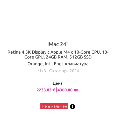
iMac 24"
Retina 4.5K Display с Apple M4 с 10-Core CPU, 10-
Core GPU, 24GB RAM, 512GB SSD
Orange, Intl. Engl. клавиатура
z1k8
- Октомври 2024
Цена:
2233.83 €┃4369.00 лв.
info
Не е наличен