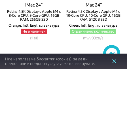
iMac 24"
iMac 24"
с
Retina 4.5K Display с Apple M4 с
Retina 4.5K Display с Apple M4 с
GB
8-Core CPU, 8-Core GPU, 16GB
10-Core CPU, 10-Core GPU, 16GB
1
RAM, 256GB SSD
RAM, 512GB SSD
Orange, Intl. Engl. клавиатура
Green, Intl. Engl. клавиатура
Не е наличен
Ограничено количество
z1e8
mwv03ze/a
Ние използваме бисквитки (cookies), за да ви
close
предоставим по-добра услуга докато пазарувате.
1497.57 €┃2929.00 лв.
2198.40 €┃4299.70 лв.
shopping_cart
shopping_cart
Заяви
Купи
Item
1
of
8
Apple продукти с оригинален произход и
гаранция от
NovMac
.