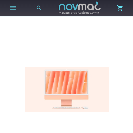



Магазинът за Apple продукти