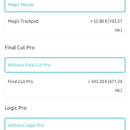
обслужване от
Apple Authorized Service Provider
(официални
Magic Mouse
сервизни центрове на Apple).
Magic Trackpad
+ 52.80 €
(103.27
лв.)
Final Cut Pro
Without Final Cut Pro
Final Cut Pro
+ 343.20 €
(671.24
лв.)
Logic Pro
Without Logic Pro