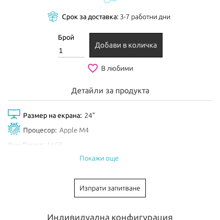
Срок за доставка:
3-7 работни дни
Брой
Добави в количка
favorite_border
В любими
Детайли за продукта
Размер на екрана:
24"
Процесор:
Apple M4
Рам Памет:
16GB
Покажи още
Обем диск:
512GB SSD
Видео карта:
10-core GPU
Изпрати запитване
Тип клавиатура:
International
Цвят:
Silver
Индивидуална конфигурация
EAN:
195949595325