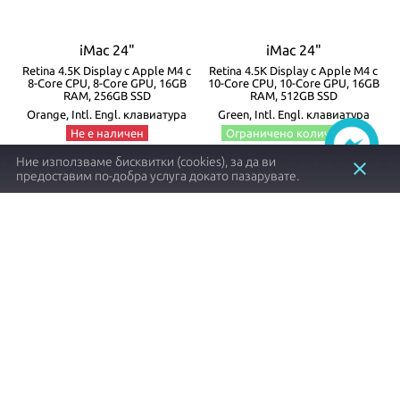
iMac 24"
iMac 24"
с
Retina 4.5K Display с Apple M4 с
Retina 4.5K Display с Apple M4 с
GB
8-Core CPU, 8-Core GPU, 16GB
10-Core CPU, 10-Core GPU, 16GB
1
RAM, 256GB SSD
RAM, 512GB SSD
Orange, Intl. Engl. клавиатура
Green, Intl. Engl. клавиатура
Не е наличен
Ограничено количество
z1e8
mwv03ze/a
Ние използваме бисквитки (cookies), за да ви
close
предоставим по-добра услуга докато пазарувате.
1497.57 €┃2929.00 лв.
2198.40 €┃4299.70 лв.
shopping_cart
shopping_cart
Заяви
Купи
Item
1
of
8
Apple продукти с оригинален произход и