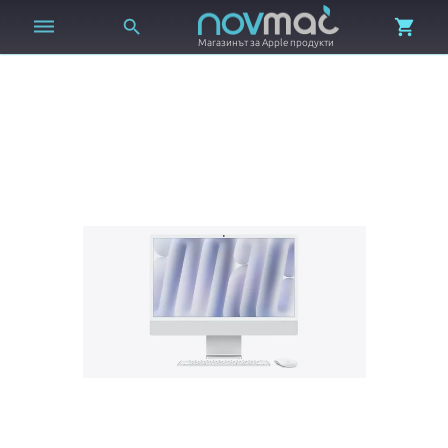



Магазинът за Apple продукти