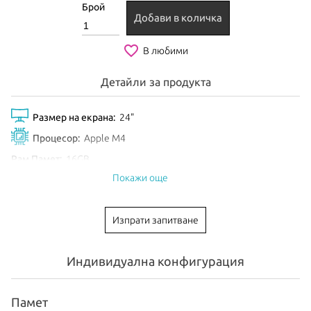
Брой
Добави в количка
favorite_border
В любими
Детайли за продукта
Размер на екрана:
24"
Процесор:
Apple M4
Рам Памет:
16GB
Покажи още
Обем диск:
512GB SSD
Видео карта:
10-core GPU
Изпрати запитване
Тип клавиатура:
International
Цвят:
Silver
Индивидуална конфигурация
EAN:
195949595325
Анонсиран:
Октомври 2024
Памет