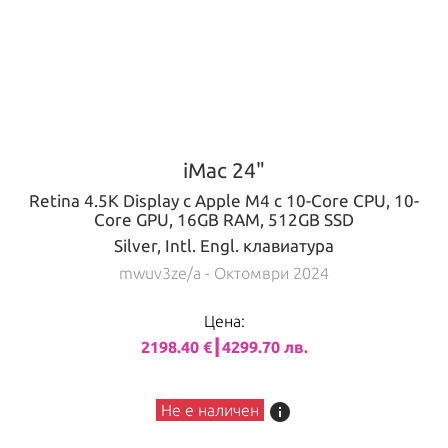
iMac 24"
Retina 4.5K Display с Apple M4 с 10-Core CPU, 10-
Core GPU, 16GB RAM, 512GB SSD
Silver, Intl. Engl. клавиатура
mwuv3ze/a
- Октомври 2024
Цена:
2198.40 €┃4299.70 лв.
info
Не е наличен