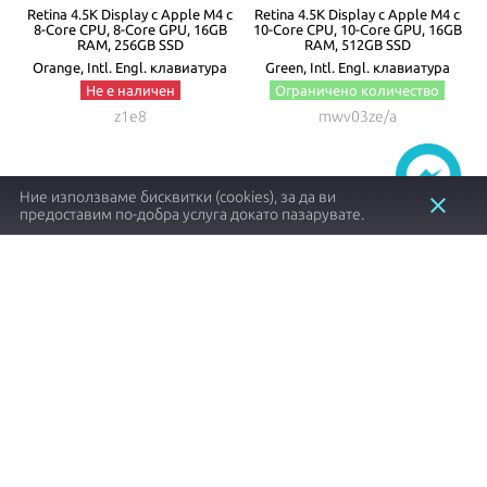
с
Retina 4.5K Display с Apple M4 с
Retina 4.5K Display с Apple M4 с
GB
8-Core CPU, 8-Core GPU, 16GB
10-Core CPU, 10-Core GPU, 16GB
1
RAM, 256GB SSD
RAM, 512GB SSD
Orange, Intl. Engl. клавиатура
Green, Intl. Engl. клавиатура
Не е наличен
Ограничено количество
z1e8
mwv03ze/a
Ние използваме бисквитки (cookies), за да ви
close
предоставим по-добра услуга докато пазарувате.
1497.57 €┃2929.00 лв.
2198.40 €┃4299.70 лв.
shopping_cart
shopping_cart
Заяви
Купи
Item
1
of
8
Apple продукти с оригинален произход и
гаранция от
NovMac
.