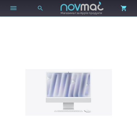



Магазинът за Apple продукти