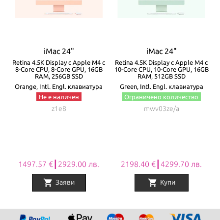
iMac 24"
iMac 24"
с
Retina 4.5K Display с Apple M4 с
Retina 4.5K Display с Apple M4 с
8-Core CPU, 8-Core GPU, 16GB
10-Core CPU, 10-Core GPU, 16GB
1
RAM, 256GB SSD
RAM, 512GB SSD
Orange, Intl. Engl. клавиатура
Green, Intl. Engl. клавиатура
Не е наличен
Ограничено количество
z1e8
mwv03ze/a
1497.57 €┃2929.00 лв.
2198.40 €┃4299.70 лв.
shopping_cart
shopping_cart
Заяви
Купи
Item
1