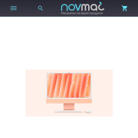



Магазинът за Apple продукти