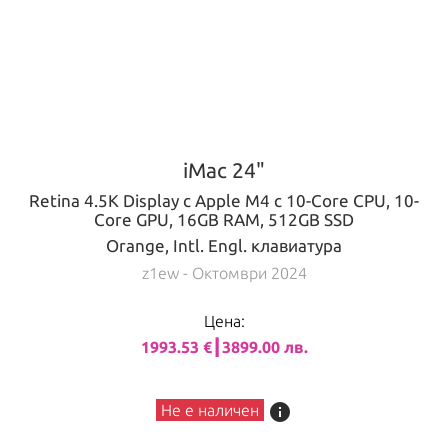
iMac 24"
Retina 4.5K Display с Apple M4 с 10-Core CPU, 10-
Core GPU, 16GB RAM, 512GB SSD
Orange, Intl. Engl. клавиатура
z1ew
- Октомври 2024
Цена:
1993.53 €┃3899.00 лв.
info
Не е наличен