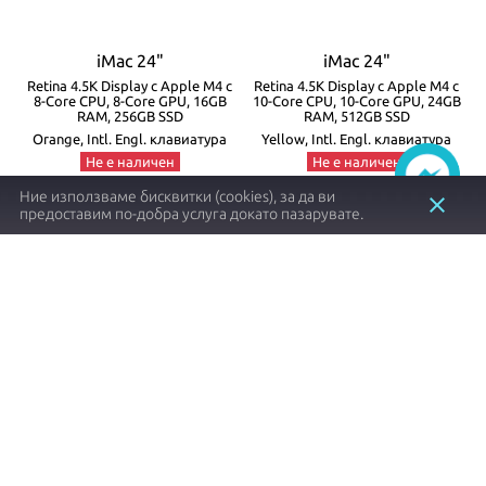
iMac 24"
iMac 24"
с
Retina 4.5K Display с Apple M4 с
Retina 4.5K Display с Apple M4 с
8-Core CPU, 8-Core GPU, 16GB
10-Core CPU, 10-Core GPU, 24GB
RAM, 256GB SSD
RAM, 512GB SSD
Orange, Intl. Engl. клавиатура
Yellow, Intl. Engl. клавиатура
Не е наличен
Не е наличен
z1e8
z1k2
Ние използваме бисквитки (cookies), за да ви
close
предоставим по-добра услуга докато пазарувате.
1497.57 €┃2929.00 лв.
2233.83 €┃4369.00 лв.
shopping_cart
shopping_cart
Заяви
Заяви
Item
1
of
8
Apple продукти с оригинален произход и