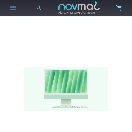



Магазинът за Apple продукти