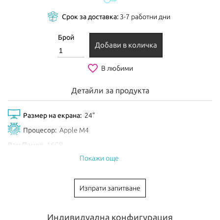
Срок за доставка:
3-7 работни дни
Брой
Добави в количка
favorite_border
В любими
Детайли за продукта
Размер на екрана:
24"
Процесор:
Apple M4
Рам Памет:
16GB
Покажи още
Обем диск:
512GB SSD
Видео карта:
10-core GPU
Изпрати запитване
Тип клавиатура:
International
Цвят:
Green
Индивидуална конфигурация
EAN:
195949597046