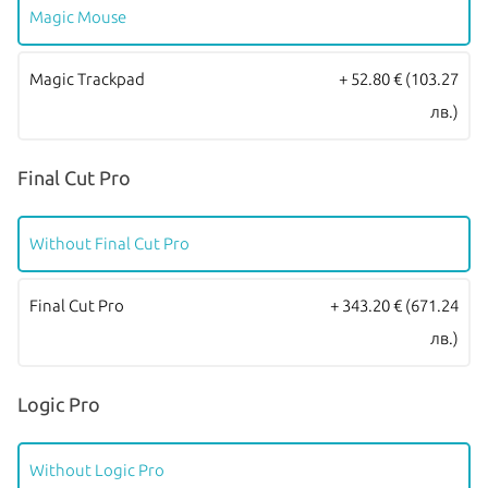
обслужване от
Apple Authorized Service Provider
(официални
Magic Mouse
сервизни центрове на Apple).
Magic Trackpad
+ 52.80 €
(103.27
лв.)
Final Cut Pro
Without Final Cut Pro
Final Cut Pro
+ 343.20 €
(671.24
лв.)
Logic Pro
Without Logic Pro