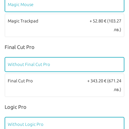
обслужване от
Apple Authorized Service Provider
(официални
Magic Mouse
сервизни центрове на Apple).
Magic Trackpad
+ 52.80 €
(103.27
лв.)
Final Cut Pro
Without Final Cut Pro
Final Cut Pro
+ 343.20 €
(671.24
лв.)
Logic Pro
Without Logic Pro