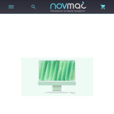



Магазинът за Apple продукти