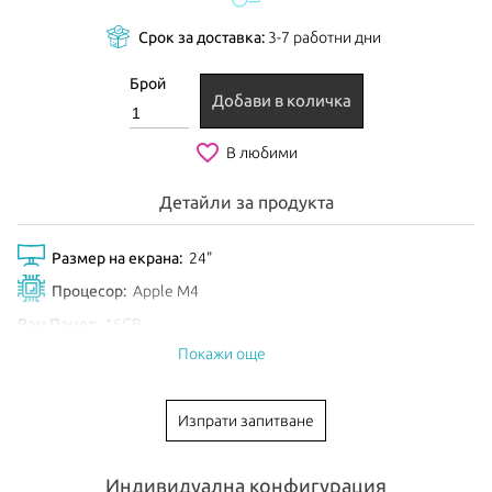
Срок за доставка:
3-7 работни дни
Брой
Добави в количка
favorite_border
В любими
Детайли за продукта
Размер на екрана:
24"
Процесор:
Apple M4
Рам Памет:
16GB
Покажи още
Обем диск:
512GB SSD
Видео карта:
10-core GPU
Изпрати запитване
Тип клавиатура:
International
Цвят:
Green
Индивидуална конфигурация
EAN:
195949597046