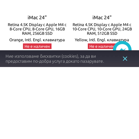
iMac 24"
iMac 24"
с
Retina 4.5K Display с Apple M4 с
Retina 4.5K Display с Apple M4 с
8-Core CPU, 8-Core GPU, 16GB
10-Core CPU, 10-Core GPU, 24GB
RAM, 256GB SSD
RAM, 512GB SSD
Orange, Intl. Engl. клавиатура
Yellow, Intl. Engl. клавиатура
Не е наличен
Не е наличен
z1e8
z1k2
Ние използваме бисквитки (cookies), за да ви
close
предоставим по-добра услуга докато пазарувате.
1497.57 €┃2929.00 лв.
2233.83 €┃4369.00 лв.
shopping_cart
shopping_cart
Заяви
Заяви
Item
1
of
8
Apple продукти с оригинален произход и