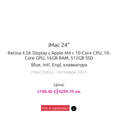
iMac 24"
Retina 4.5K Display с Apple M4 с 10-Core CPU, 10-
Core GPU, 16GB RAM, 512GB SSD
Blue, Intl. Engl. клавиатура
mwv33ze/a
- Октомври 2024
Цена:
2198.40 €┃4299.70 лв.
info
Не е наличен