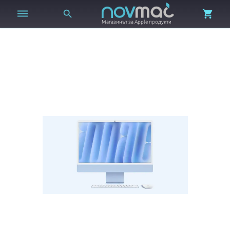



Магазинът за Apple продукти