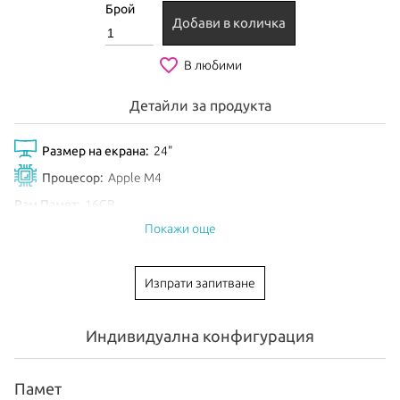
Брой
Добави в количка
favorite_border
В любими
Детайли за продукта
Размер на екрана:
24"
Процесор:
Apple M4
Рам Памет:
16GB
Покажи още
Обем диск:
512GB SSD
Видео карта:
10-core GPU
Изпрати запитване
Тип клавиатура:
International
Цвят:
Blue
Индивидуална конфигурация
EAN:
195949597909
Анонсиран:
Октомври 2024
Памет