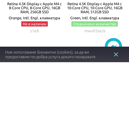
с
Retina 4.5K Display с Apple M4 с
Retina 4.5K Display с Apple M4 с
GB
8-Core CPU, 8-Core GPU, 16GB
10-Core CPU, 10-Core GPU, 16GB
1
RAM, 256GB SSD
RAM, 512GB SSD
Orange, Intl. Engl. клавиатура
Green, Intl. Engl. клавиатура
Не е наличен
Ограничено количество
z1e8
mwv03ze/a
Ние използваме бисквитки (cookies), за да ви
close
предоставим по-добра услуга докато пазарувате.
1497.57 €┃2929.00 лв.
2198.40 €┃4299.70 лв.
shopping_cart
shopping_cart
Заяви
Купи
Item
1
of
8
Apple продукти с оригинален произход и
гаранция от
NovMac
.