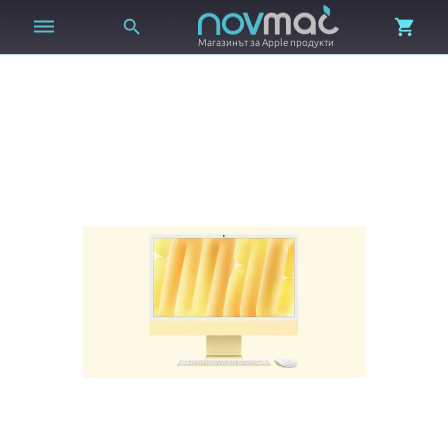



Магазинът за Apple продукти