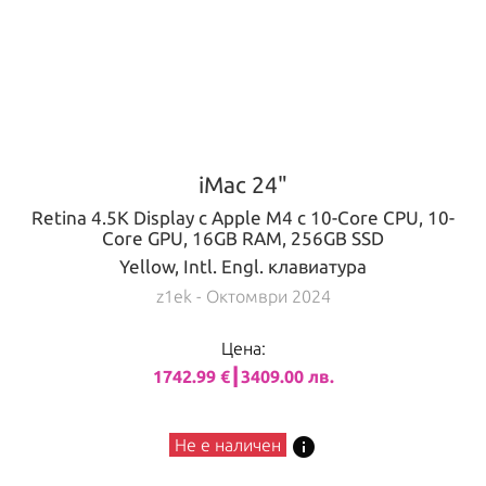
iMac 24"
Retina 4.5K Display с Apple M4 с 10-Core CPU, 10-
Core GPU, 16GB RAM, 256GB SSD
Yellow, Intl. Engl. клавиатура
z1ek
- Октомври 2024
Цена:
1742.99 €┃3409.00 лв.
info
Не е наличен