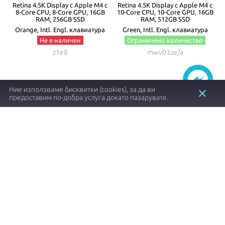
с
Retina 4.5K Display с Apple M4 с
Retina 4.5K Display с Apple M4 с
GB
8-Core CPU, 8-Core GPU, 16GB
10-Core CPU, 10-Core GPU, 16GB
1
RAM, 256GB SSD
RAM, 512GB SSD
Orange, Intl. Engl. клавиатура
Green, Intl. Engl. клавиатура
Не е наличен
Ограничено количество
z1e8
mwv03ze/a
Ние използваме бисквитки (cookies), за да ви
close
предоставим по-добра услуга докато пазарувате.
1497.57 €┃2929.00 лв.
2198.40 €┃4299.70 лв.
shopping_cart
shopping_cart
Заяви
Купи
Item
1
of
8
Apple продукти с оригинален произход и
гаранция от
NovMac
.
Позвънете на
0888 879 775
или ни посетете
тук
!