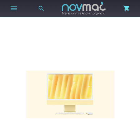



Магазинът за Apple продукти