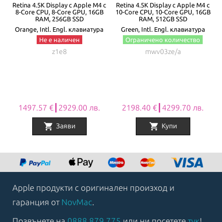
с
Retina 4.5K Display с Apple M4 с
Retina 4.5K Display с Apple M4 с
GB
8-Core CPU, 8-Core GPU, 16GB
10-Core CPU, 10-Core GPU, 16GB
1
RAM, 256GB SSD
RAM, 512GB SSD
Orange, Intl. Engl. клавиатура
Green, Intl. Engl. клавиатура
Не е наличен
Ограничено количество
z1e8
mwv03ze/a
1497.57 €┃2929.00 лв.
2198.40 €┃4299.70 лв.
shopping_cart
shopping_cart
Заяви
Купи
Item
1
of
8
Apple продукти с оригинален произход и
гаранция от
NovMac
.
Позвънете на
0888 879 775
или ни посетете
тук
!