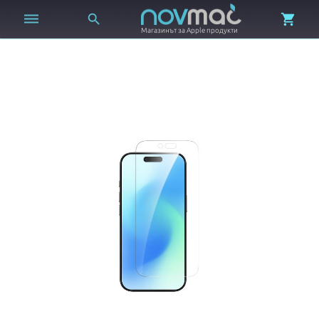



Магазинът за Apple продукти