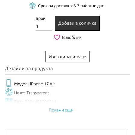
Срок за доставка:
3-7 работни дни
Брой
Добави в количка
favorite_border
В любими
Изпрати запитване
Детайли за продукта
Модел:
iPhone 17 Air
Цвят:
Transparent
EAN:
5996488706914
Покажи още
Анонсиран:
Септември 2025