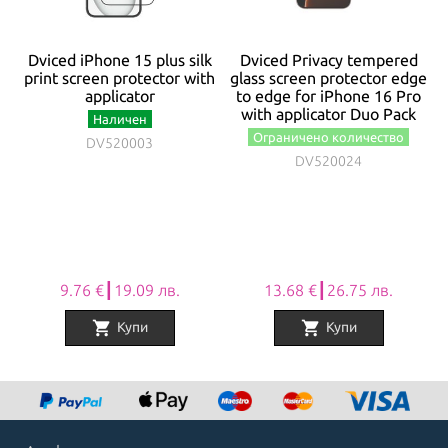
Dviced iPhone 15 plus silk
Dviced Privacy tempered
print screen protector with
glass screen protector edge
applicator
to edge for iPhone 16 Pro
with applicator Duo Pack
/
Наличен
Ограничено количество
DV520003
DV520024
9.76 €┃19.09 лв.
13.68 €┃26.75 лв.
shopping_cart
shopping_cart
Купи
Купи
Item
1
of
8