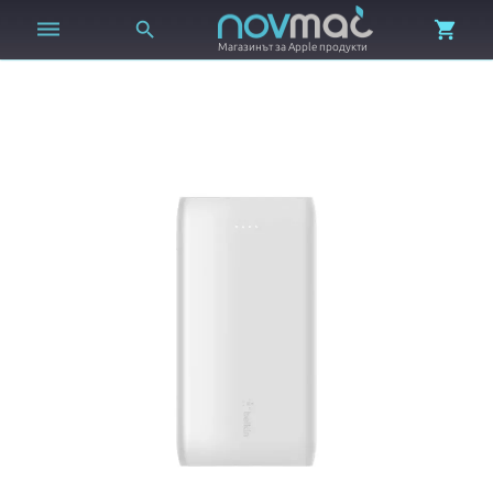



Магазинът за Apple продукти