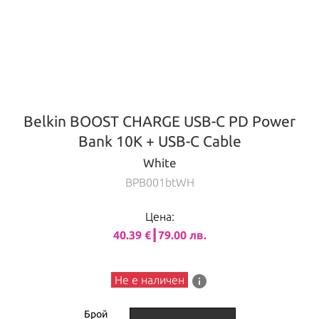
Belkin BOOST CHARGE USB-C PD Power
Bank 10K + USB-C Cable
White
BPB001btWH
Цена:
40.39 €┃79.00 лв.
info
Не е наличен
Брой