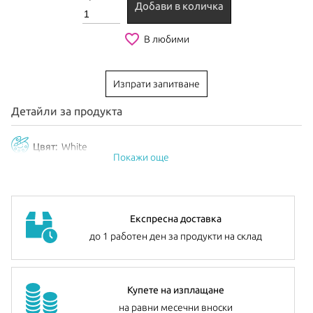
Добави в количка
favorite_border
В любими
Изпрати запитване
Детайли за продукта
Цвят:
White
Покажи още
Експресна доставка
до 1 работен ден за продукти на склад
Купете на изплащане
на равни месечни вноски