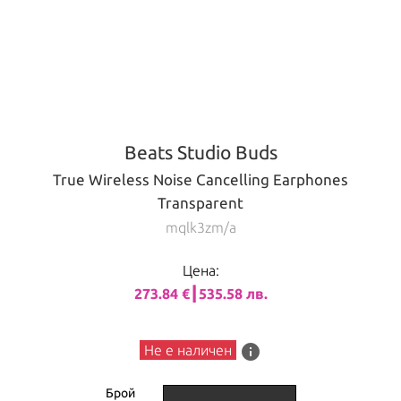
Beats Studio Buds
True Wireless Noise Cancelling Earphones
Transparent
mqlk3zm/a
Цена:
273.84 €┃535.58 лв.
info
Не е наличен
Брой