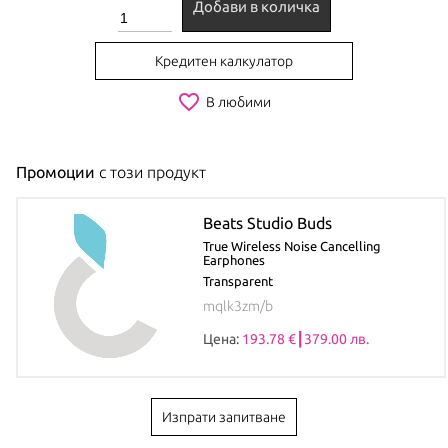
Добави в количка
Кредитен калкулатор
favorite_border
В любими
Промоции
с този продукт
Beats Studio Buds
True Wireless Noise Cancelling
Earphones
Transparent
mqlk3zm/b
Цена:
193.78 €┃379.00 лв.
Изпрати запитване