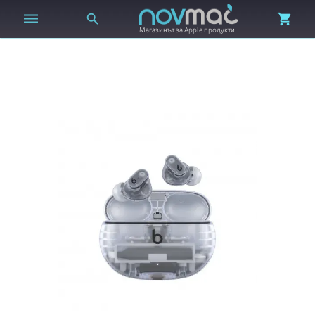



Магазинът за Apple продукти