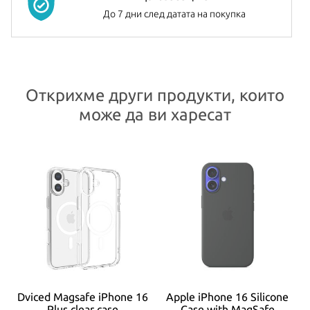
До 7 дни след датата на покупка
Открихме други продукти, които
може да ви харесат
x
Dviced Magsafe iPhone 16
Apple iPhone 16 Silicone
fe
Plus clear case
Case with MagSafe
S