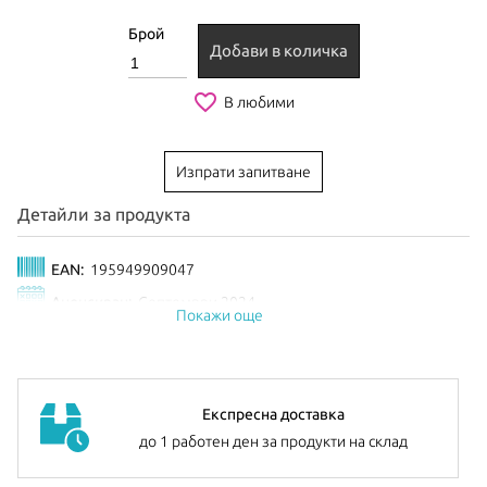
Брой
Добави в количка
favorite_border
В любими
Изпрати запитване
Детайли за продукта
EAN:
195949909047
Анонсиран:
Септември 2024
Покажи още
Експресна доставка
до 1 работен ден за продукти на склад