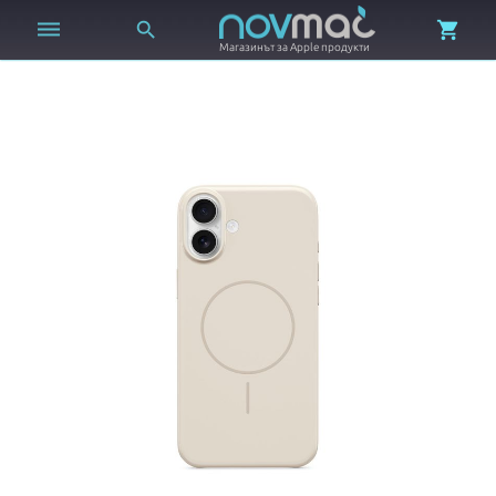



Магазинът за Apple продукти