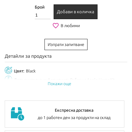
Брой
Добави в количка
favorite_border
В любими
Изпрати запитване
Детайли за продукта
Цвят:
Black
Допълнителна информация:
Работи с Apple HomeKit
Покажи още
Експресна доставка
до 1 работен ден за продукти на склад