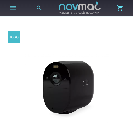



Магазинът за Apple продукти