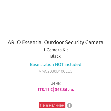
ARLO Essential Outdoor Security Camera
1 Camera Kit
Black
Base station NOT included
VMC2030B100EUS
Цена:
178.11 €┃348.36 лв.
info
Не е наличен