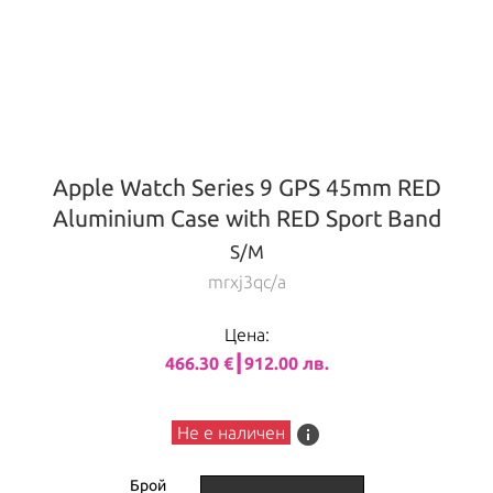
Apple Watch Series 9 GPS 45mm RED
Aluminium Case with RED Sport Band
S/M
mrxj3qc/a
Цена:
466.30 €┃912.00 лв.
info
Не е наличен
Брой