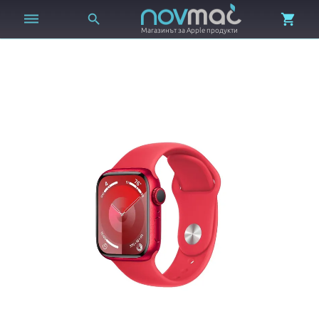



Магазинът за Apple продукти