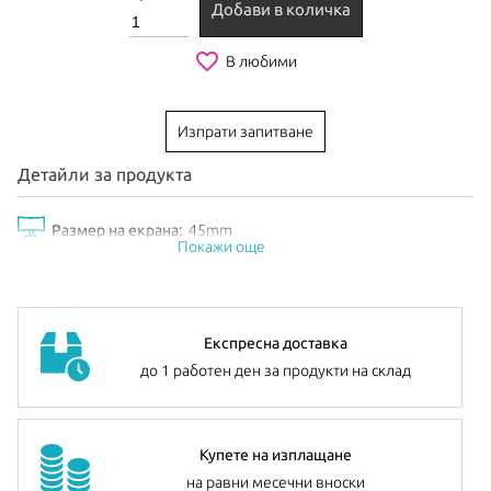
Добави в количка
favorite_border
В любими
Изпрати запитване
Детайли за продукта
Размер на екрана:
45mm
Покажи още
Експресна доставка
до 1 работен ден за продукти на склад
Купете на изплащане
на равни месечни вноски