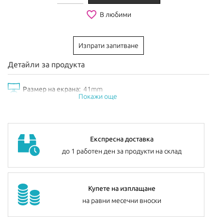
favorite_border
В любими
Изпрати запитване
Детайли за продукта
Размер на екрана:
41mm
Покажи още
Експресна доставка
до 1 работен ден за продукти на склад
Купете на изплащане
на равни месечни вноски