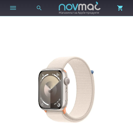



Магазинът за Apple продукти