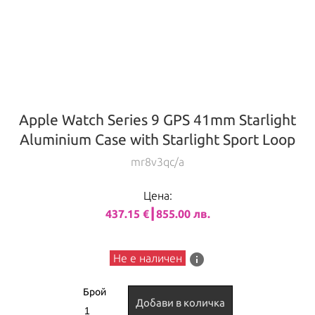
Apple Watch Series 9 GPS 41mm Starlight
Aluminium Case with Starlight Sport Loop
mr8v3qc/a
Цена:
437.15 €┃855.00 лв.
info
Не е наличен
Брой
Добави в количка