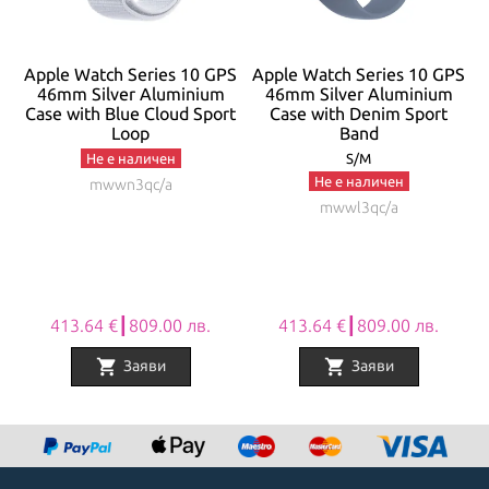
PS
Apple Watch Series 10 GPS
Apple Watch Series 10 GPS
A
46mm Silver Aluminium
46mm Silver Aluminium
Case with Blue Cloud Sport
Case with Denim Sport
Loop
Band
Не е наличен
S/M
Не е наличен
mwwn3qc/a
mwwl3qc/a
413.64 €┃809.00 лв.
413.64 €┃809.00 лв.
shopping_cart
shopping_cart
Заяви
Заяви
Item
1
of
8