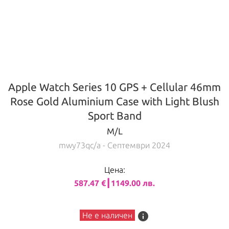
Apple Watch Series 10 GPS + Cellular 46mm
Rose Gold Aluminium Case with Light Blush
Sport Band
M/L
mwy73qc/a
- Септември 2024
Цена:
587.47 €┃1149.00 лв.
info
Не е наличен