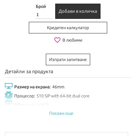
Брой
Добави в количка
Кредитен калкулатор
favorite_border
В любими
Изпрати запитване
Детайли за продукта
Размер на екрана:
46mm
Процесор:
S10 SiP with 64‑bit dual core
Обем диск:
64GB
Покажи още
Анонсиран:
Септември 2024
Допълнителна информация:
можете да намерите
тук