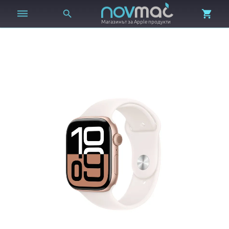



Магазинът за Apple продукти