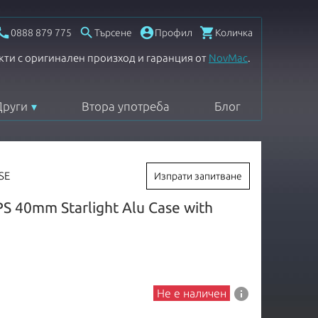




0888 879 775
Търсене
Профил
Количка
кти с оригинален произход и гаранция от
NovMac
.
Други
Втора употреба
Блог
SE
Изпрати запитване
S 40mm Starlight Alu Case with
info
Не е наличен