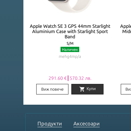
lular 44mm
Apple Watch SE 3 GPS 44mm Starlight
Appl
arlight Sport
Aluminium Case with Starlight Sport
Mid
Band
S/M
Наличен
mehg4mp/a
 лв.
291.60 €┃570.32 лв.
shopping_cart
Заяви
Купи
Виж повече
Ви
Item
1
of
8
Продукти
Аксесоари