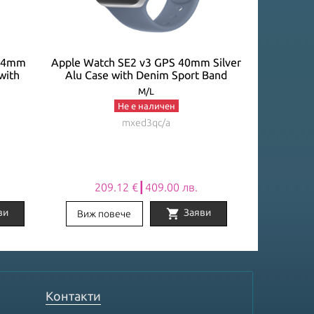
 44mm
Apple Watch SE2 v3 GPS 40mm Silver
Apple Wat
with
Alu Case with Denim Sport Band
Starlight Al
M/L
Не е наличен
mxed3qc/a
209.12 €┃409.00 лв.
270
shopping_cart
ви
Заяви
Виж повече
Виж по
Контакти