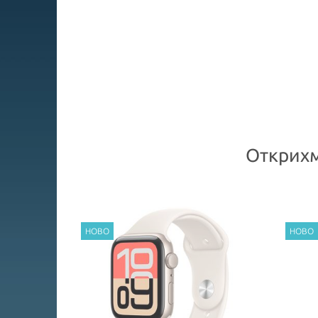
Открихм