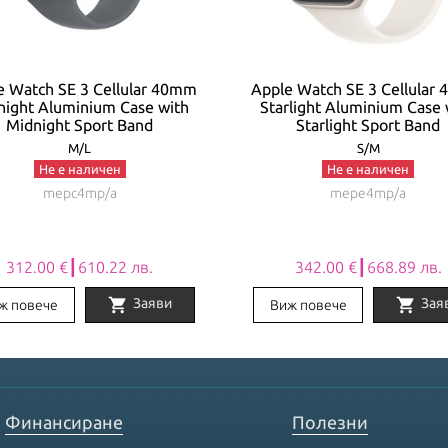
e Watch SE 3 Cellular 40mm
Apple Watch SE 3 Cellular
night Aluminium Case with
Starlight Aluminium Case 
Midnight Sport Band
Starlight Sport Band
M/L
S/M
Не е наличен
Не е наличен
mepc4mp/a
mepe4mp/a
312.00 €┃610.22 лв.
342.00 €┃668.89 лв.
shopping_cart
shopping_cart
Заяви
Зая
ж повече
Виж повече
Финансиране
Полезни