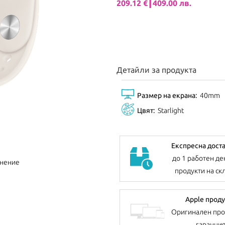
209.12 €┃409.00 лв.
Детайли за продукта
Размер на екрана:
40mm
Цвят:
Starlight
Експресна дост
до 1 работен де
внение
продукти на ск
Apple проду
Оригинален про
гаранци