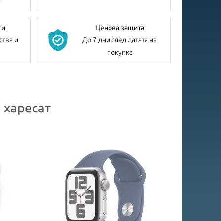
ти
Ценова защита
ства и
До 7 дни след датата на
покупка
 харесат