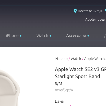
place
Посетете ни тук
Apple проду
iPhone
Watch
Аксесоари
Начало
/
Watch
/
Apple Watch 
Apple Watch SE2 v3 GP
Starlight Sport Band
S/M
mxef3qc/a
Цена: