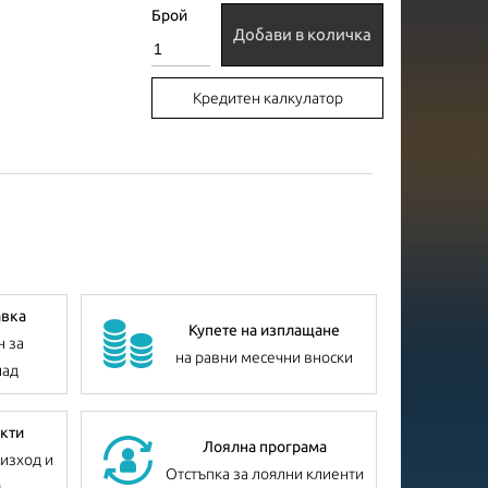
Брой
Добави в количка
Кредитен калкулатор
авка
Купете на изплащане
н за
на равни месечни вноски
лад
кти
Лоялна програма
изход и
Отстъпка за лоялни клиенти
я