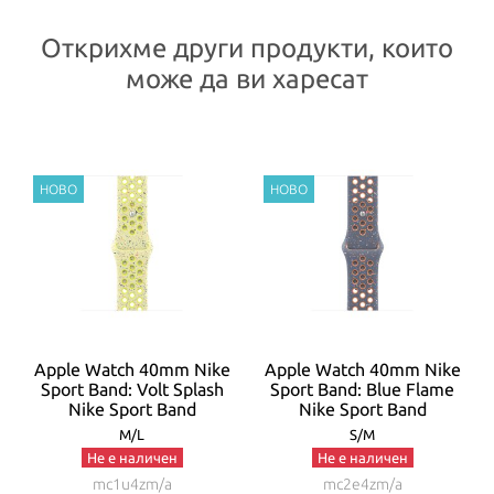
Открихме други продукти, които
може да ви харесат
t
Apple Watch 40mm Nike
Apple Watch 40mm Nike
Sport Band: Volt Splash
Sport Band: Blue Flame
Nike Sport Band
Nike Sport Band
M/L
S/M
Не е наличен
Не е наличен
mc1u4zm/a
mc2e4zm/a