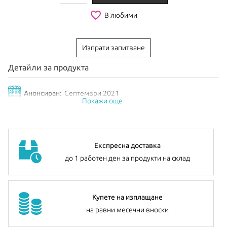
favorite_border
В любими
Изпрати запитване
Детайли за продукта
Анонсиран:
Септември 2021
Покажи още
Експресна доставка
до 1 работен ден за продукти на склад
Купете на изплащане
на равни месечни вноски