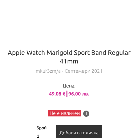
Apple Watch Marigold Sport Band Regular
41mm
mkuf3zm/a
- Септември 2021
Цена:
49.08 €┃96.00 лв.
info
Не е наличен
Брой
Добави в количка