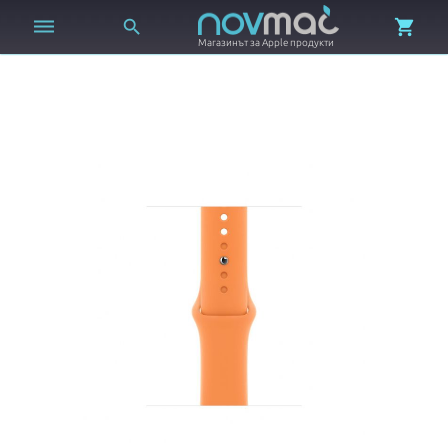



Магазинът за Apple продукти