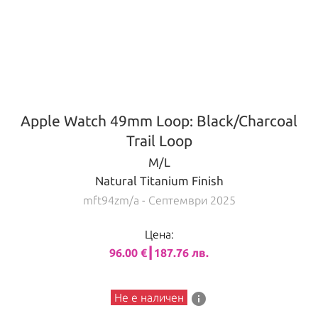
Apple Watch 49mm Loop: Black/Charcoal
Trail Loop
M/L
Natural Titanium Finish
mft94zm/a
- Септември 2025
Цена:
96.00 €┃187.76 лв.
info
Не е наличен