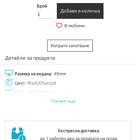
Брой
Добави в количка
favorite_border
В любими
Изпрати запитване
Детайли за продукта
Размер на екрана:
49mm
Цвят:
Black/Charcoal
EAN:
195950574944
Покажи още
Анонсиран:
Септември 2025
Експресна доставка
до 1 работен ден за продукти на склад