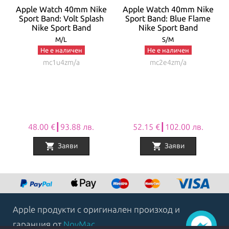
t
Apple Watch 40mm Nike
Apple Watch 40mm Nike
Sport Band: Volt Splash
Sport Band: Blue Flame
Nike Sport Band
Nike Sport Band
M/L
S/M
Не е наличен
Не е наличен
mc1u4zm/a
mc2e4zm/a
48.00 €┃93.88 лв.
52.15 €┃102.00 лв.
shopping_cart
shopping_cart
Заяви
Заяви
Item
1
of
8
Apple продукти с оригинален произход и
гаранция от
NovMac
.