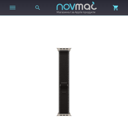



Магазинът за Apple продукти