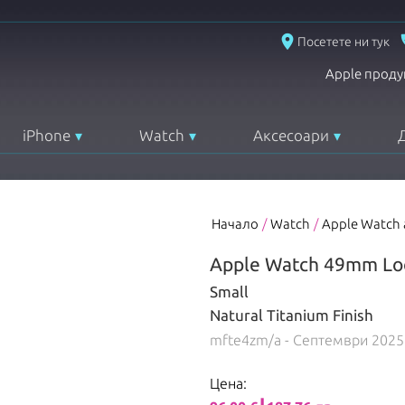
place
Посетете ни тук
Apple проду
iPhone
Watch
Аксесоари
Начало
/
Watch
/
Apple Watch
Apple Watch 49mm Loo
Small
Natural Titanium Finish
mfte4zm/a
- Септември 2025
Цена: