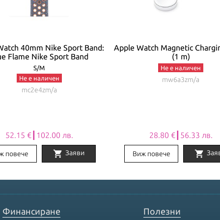
Watch 40mm Nike Sport Band:
Apple Watch Magnetic Chargi
ue Flame Nike Sport Band
(1 m)
S/M
Не е наличен
Не е наличен
mw6a3zm/a
mc2e4zm/a
52.15 €┃102.00 лв.
28.80 €┃56.33 лв.
shopping_cart
shopping_cart
Заяви
Зая
ж повече
Виж повече
Финансиране
Полезни