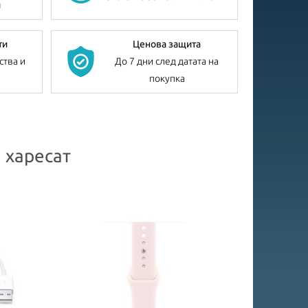
я
ти
Ценова защита
ства и
До 7 дни след датата на
покупка
 харесат