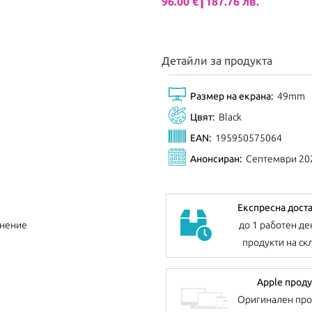
96.00 €┃187.76 лв.
Детайли за продукта
Размер на екрана:
49mm
Цвят:
Black
EAN:
195950575064
Анонсиран:
Септември 20
Експресна дост
до 1 работен де
внение
продукти на ск
Apple проду
Оригинален про