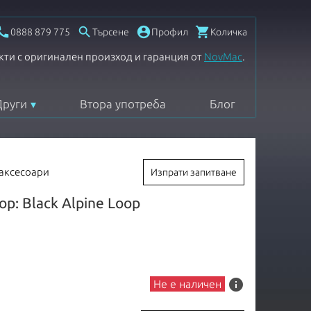




0888 879 775
Търсене
Профил
Количка
кти с оригинален произход и гаранция от
NovMac
.
Други
Втора употреба
Блог
 аксесоари
Изпрати запитване
p: Black Alpine Loop
info
Не е наличен