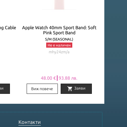
ng Cable
Apple Watch 40mm Sport Band: Soft
Apple Watc
Pink Sport Band
P
S/M (SEASONAL)
Не е наличен
mhy24zm/a
48.00 €┃93.88 лв.
48
shopping_cart
ви
Заяви
Виж повече
Виж по
Контакти