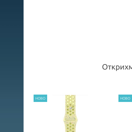
Открихм