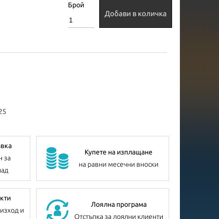
Брой
Добави в количка
25
авка
Купете на изплащане
н за
на равни месечни вноски
лад
кти
Лоялна програма
изход и
Отстъпка за лоялни клиенти