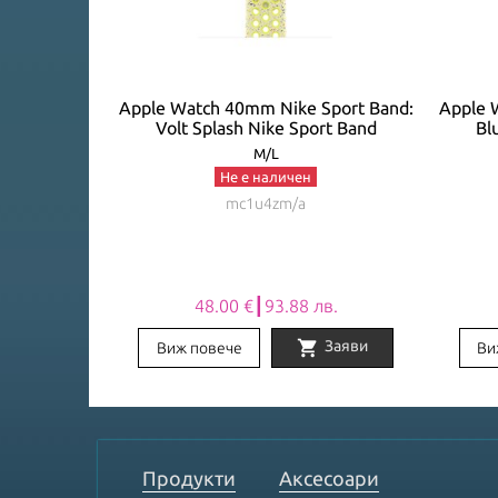
Loop: Bright
Apple Watch 40mm Nike Sport Band:
Apple 
EASONAL)
Volt Splash Nike Sport Band
Bl
M/L
Не е наличен
mc1u4zm/a
лв.
48.00 €┃93.88 лв.
shopping_cart
Заяви
Заяви
Виж повече
Ви
Item
1
of
8
Продукти
Аксесоари