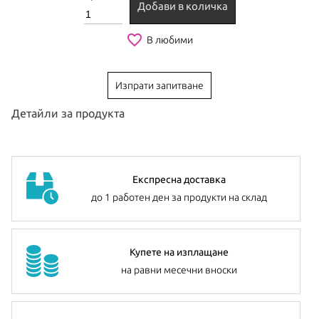
Добави в количка
favorite_border
В любими
Изпрати запитване
Детайли за продукта
Покажи още
Експресна доставка
до 1 работен ден за продукти на склад
Купете на изплащане
на равни месечни вноски