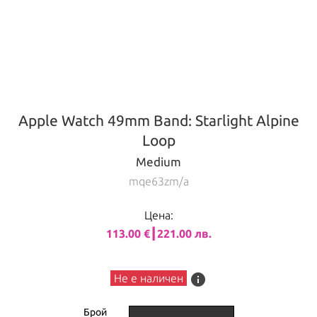
Apple Watch 49mm Band: Starlight Alpine
Loop
Medium
mqe63zm/a
Цена:
113.00 €┃221.00 лв.
info
Не е наличен
Брой