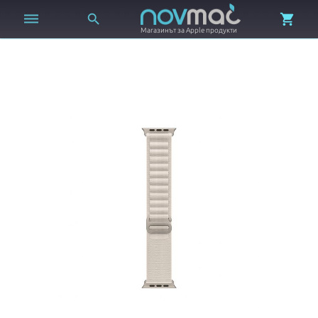



Магазинът за Apple продукти