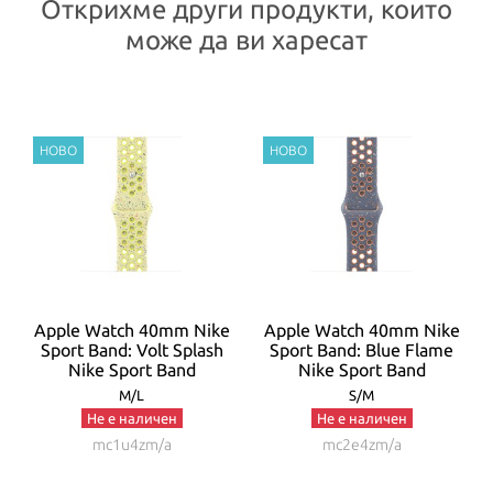
Открихме други продукти, които
може да ви харесат
t
Apple Watch 40mm Nike
Apple Watch 40mm Nike
Sport Band: Volt Splash
Sport Band: Blue Flame
Nike Sport Band
Nike Sport Band
M/L
S/M
Не е наличен
Не е наличен
mc1u4zm/a
mc2e4zm/a