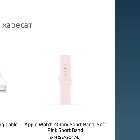
 харесат
ng Cable
Apple Watch 40mm Sport Band: Soft
Apple Watc
Pink Sport Band
P
S/M (SEASONAL)