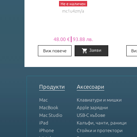
Не е наличен
mc1u4zm/a
лв.
48.00 €┃93.88 лв.
shopping_cart
Заяви
Заяви
Виж повече
Ви
Item
1
of
8
Продукти
Аксесоари
Mac
Клавиатури и мишки
MacBook
Apple зарядни
Mac Studio
USB-C хъбове
iPad
Калъфи, чанти, раници
iPhone
Стойки и протектори