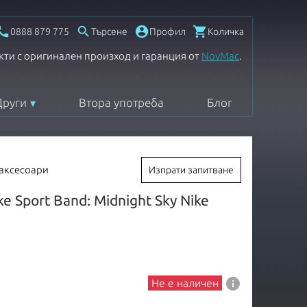




0888 879 775
Търсене
Профил
Количка
кти с оригинален произход и гаранция от
NovMac
.
Други
Втора употреба
Блог
 аксесоари
Изпрати запитване
 Sport Band: Midnight Sky Nike
info
Не е наличен