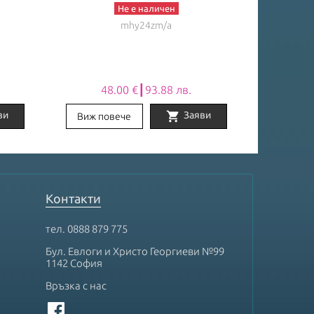
Не е наличен
mhy24zm/a
48.00 €┃93.88 лв.
48
shopping_cart
ви
Заяви
Виж повече
Виж по
Контакти
тел.
0888 879 775
Бул. Евлоги и Христо Георгиеви №99
1142 София
Връзка с нас