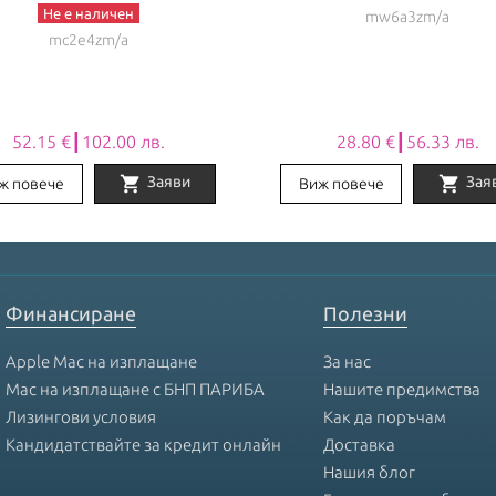
Не е наличен
mw6a3zm/a
mc2e4zm/a
52.15 €┃102.00 лв.
28.80 €┃56.33 лв.
shopping_cart
shopping_cart
Заяви
Зая
ж повече
Виж повече
Финансиране
Полезни
Apple Mac на изплащане
За нас
Mac на изплащане с БНП ПАРИБА
Нашите предимства
Лизингови условия
Как да поръчам
Кандидатствайте за кредит онлайн
Доставка
Нашия блог