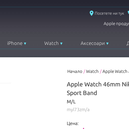
place
Посетете ни тук
Apple проду
iPhone
Watch
Аксесоари
Начало
/
Watch
/
Apple Watch
Apple Watch 46mm Nike
Sport Band
M/L
myl73zm/a
Цена: