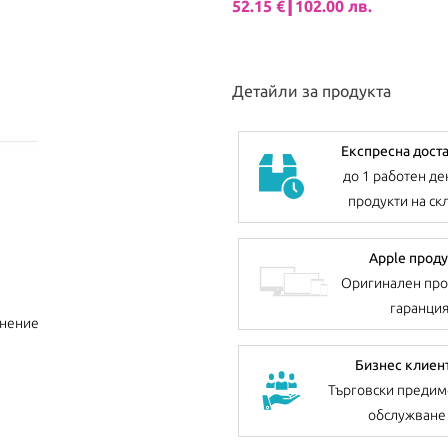
52.15 €┃102.00 лв.
Детайли за продукта
Експресна дост
до 1 работен де
продукти на ск
Apple проду
Оригинален про
гаранци
внение
Бизнес клиен
Търговски предим
обслужване