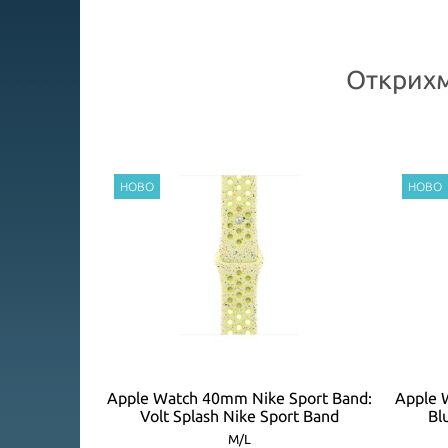
Открихм
Loop: Bright
Apple Watch 40mm Nike Sport Band:
Apple 
EASONAL)
Volt Splash Nike Sport Band
Bl
M/L