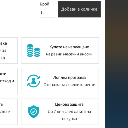
Брой
Добави в количка
авка
Купете на изплащане
н за
на равни месечни вноски
лад
кти
Лоялна програма
изход и
Отстъпка за лоялни клиенти
я
ти
Ценова защита
ства и
До 7 дни след датата на
покупка