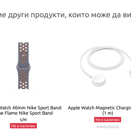
е други продукти, които може да ви
Watch 40mm Nike Sport Band:
Apple Watch Magnetic Chargi
ue Flame Nike Sport Band
(1 m)
S/M
Не е наличен
Не е наличен
mw6a3zm/a