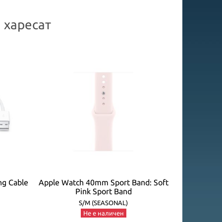
 харесат
ng Cable
Apple Watch 40mm Sport Band: Soft
Apple Watc
Pink Sport Band
P
S/M (SEASONAL)
Не е наличен