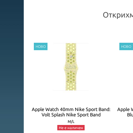
Открихм
Loop: Bright
Apple Watch 40mm Nike Sport Band:
Apple 
EASONAL)
Volt Splash Nike Sport Band
Bl
M/L
Не е наличен