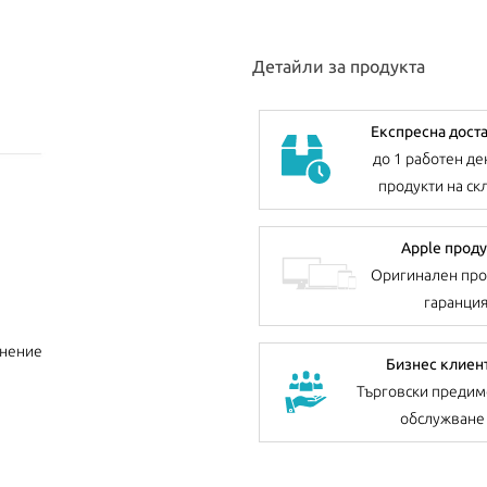
Детайли за продукта
Експресна дост
до 1 работен де
продукти на ск
Apple проду
Оригинален про
гаранци
внение
Бизнес клиен
Търговски предим
обслужване