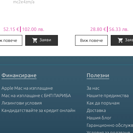
mc2e4zm/a
52.15 €┃102.00 лв.
28.80 €┃56.33 лв.
shopping_cart
shopping_cart
Заяви
Зая
ж повече
Виж повече
Финансиране
Полезни
Apple Mac на изплащане
За нас
Mac на изплащане с БНП ПАРИБА
Нашите предимства
Лизингови условия
Как да поръчам
Кандидатствайте за кредит онлайн
Доставка
Нашия блог
Гаранционно обслуж
Условия за ползване