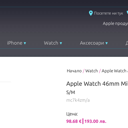
place
Посетете ни тук
Apple проду
iPhone
Watch
Аксесоари
Начало
/
Watch
/
Apple Watch
Apple Watch 46mm Mil
S/M
mc7k4zm/a
Цена:
98.68 €┃193.00 лв.