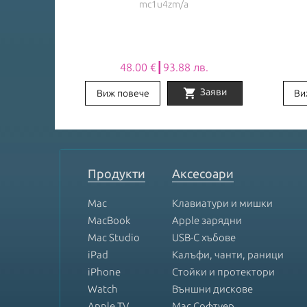
mc1u4zm/a
лв.
48.00 €┃93.88 лв.
shopping_cart
Заяви
Заяви
Виж повече
Ви
Item
1
of
8
Продукти
Аксесоари
Mac
Клавиатури и мишки
MacBook
Apple зарядни
Mac Studio
USB-C хъбове
iPad
Калъфи, чанти, раници
iPhone
Стойки и протектори
Watch
Външни дискове
Apple TV
Mac Софтуер