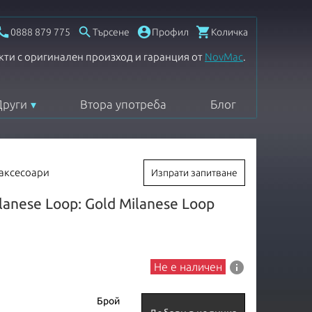




0888 879 775
Търсене
Профил
Количка
кти с оригинален произход и гаранция от
NovMac
.
Други
Втора употреба
Блог
 аксесоари
Изпрати запитване
anese Loop: Gold Milanese Loop
info
Не е наличен
Брой