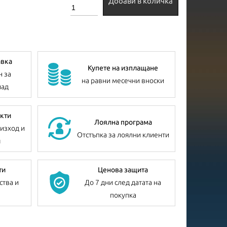
Добави в количка
авка
Купете на изплащане
н за
на равни месечни вноски
лад
кти
Лоялна програма
изход и
Отстъпка за лоялни клиенти
я
ти
Ценова защита
ства и
До 7 дни след датата на
покупка