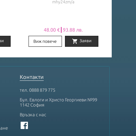
mhy24zm/a
48.00 €┃93.88 лв.
48
shopping_cart
ви
Заяви
Виж повече
Виж по
Контакти
тел.
0888 879 775
Бул. Евлоги и Христо Георгиеви №99
1142 София
Връзка с нас
ване