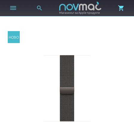



Магазинът за Apple продукти