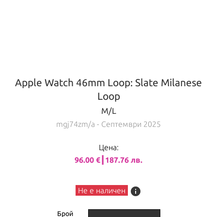
Apple Watch 46mm Loop: Slate Milanese
Loop
M/L
mgj74zm/a
- Септември 2025
Цена:
96.00 €┃187.76 лв.
info
Не е наличен
Брой