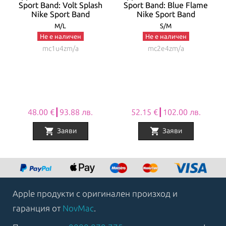
Sport Band: Volt Splash
Sport Band: Blue Flame
Nike Sport Band
Nike Sport Band
M/L
S/M
Не е наличен
Не е наличен
mc1u4zm/a
mc2e4zm/a
48.00 €┃93.88 лв.
52.15 €┃102.00 лв.
shopping_cart
shopping_cart
Заяви
Заяви
Item
1
of
8
Apple продукти с оригинален произход и
гаранция от
NovMac
.