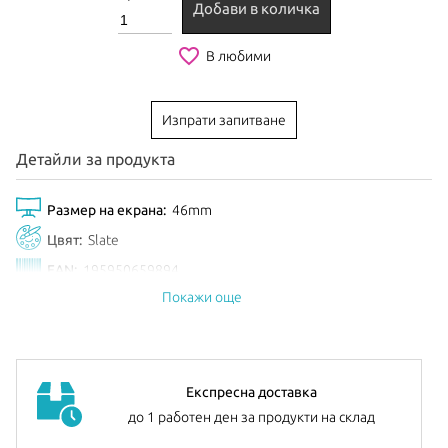
Добави в количка
favorite_border
В любими
Изпрати запитване
Детайли за продукта
Размер на екрана:
46mm
Цвят:
Slate
EAN:
195950659894
Покажи още
Анонсиран:
Септември 2025
Експресна доставка
до 1 работен ден за продукти на склад