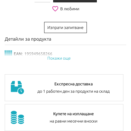
favorite_border
В любими
Изпрати запитване
Детайли за продукта
EAN:
195949658266
Покажи още
Експресна доставка
до 1 работен ден за продукти на склад
Купете на изплащане
на равни месечни вноски