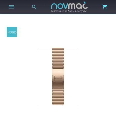



Магазинът за Apple продукти