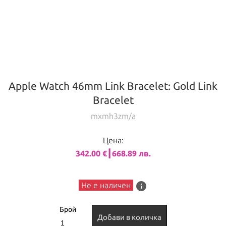
Apple Watch 46mm Link Bracelet: Gold Link
Bracelet
mxmh3zm/a
Цена:
342.00 €┃668.89 лв.
info
Не е наличен
Брой
Добави в количка