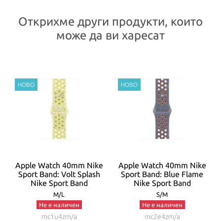
Открихме други продукти, които
може да ви харесат
t
Apple Watch 40mm Nike
Apple Watch 40mm Nike
Sport Band: Volt Splash
Sport Band: Blue Flame
Nike Sport Band
Nike Sport Band
M/L
S/M
Не е наличен
Не е наличен
mc1u4zm/a
mc2e4zm/a