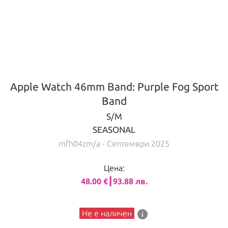
Apple Watch 46mm Band: Purple Fog Sport
Band
S/M
SEASONAL
mfh04zm/a
- Септември 2025
Цена:
48.00 €┃93.88 лв.
info
Не е наличен