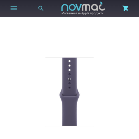



Магазинът за Apple продукти