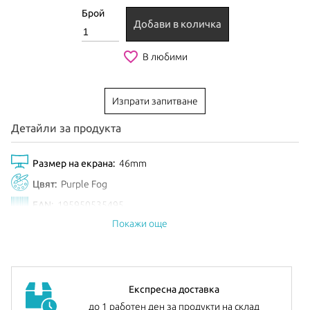
Брой
Добави в количка
favorite_border
В любими
Изпрати запитване
Детайли за продукта
Размер на екрана:
46mm
Цвят:
Purple Fog
EAN:
195950535495
Покажи още
Анонсиран:
Септември 2025
Експресна доставка
до 1 работен ден за продукти на склад