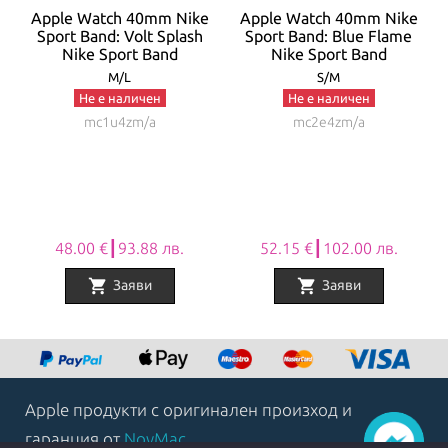
t
Apple Watch 40mm Nike
Apple Watch 40mm Nike
Sport Band: Volt Splash
Sport Band: Blue Flame
Nike Sport Band
Nike Sport Band
M/L
S/M
Не е наличен
Не е наличен
mc1u4zm/a
mc2e4zm/a
48.00 €┃93.88 лв.
52.15 €┃102.00 лв.
shopping_cart
shopping_cart
Заяви
Заяви
Item
1
of
8
Apple продукти с оригинален произход и
гаранция от
NovMac
.