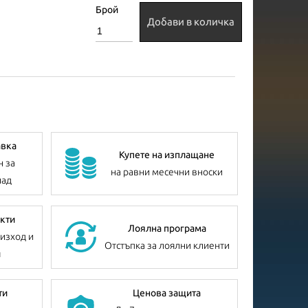
Брой
Добави в количка
авка
Купете на изплащане
н за
на равни месечни вноски
лад
кти
Лоялна програма
изход и
Отстъпка за лоялни клиенти
я
ти
Ценова защита