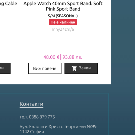
ng Cable
Apple Watch 40mm Sport Band: Soft
Apple Watc
Pink Sport Band
P
S/M (SEASONAL)
Не е наличен
mhy24zm/a
48.00 €┃93.88 лв.
48
shopping_cart
ви
Заяви
Виж повече
Виж по
Контакти
тел.
0888 879 775
Бул. Евлоги и Христо Георгиеви №99
1142 София