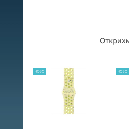
Открихм