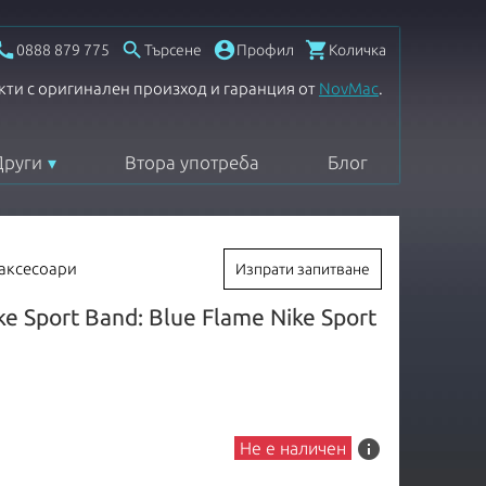




0888 879 775
Търсене
Профил
Количка
кти с оригинален произход и гаранция от
NovMac
.
Други
Втора употреба
Блог
 аксесоари
Изпрати запитване
 Sport Band: Blue Flame Nike Sport
info
Не е наличен