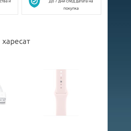
ства и
До 7 дни след датата на
покупка
 харесат