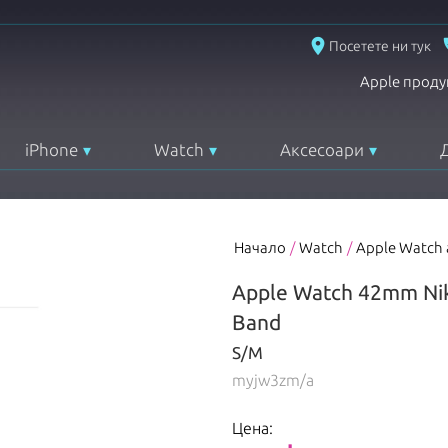
place
Посетете ни тук
Apple проду
iPhone
Watch
Аксесоари
Начало
/
Watch
/
Apple Watch
Apple Watch 42mm Nike
Band
S/M
myjw3zm/a
Цена: