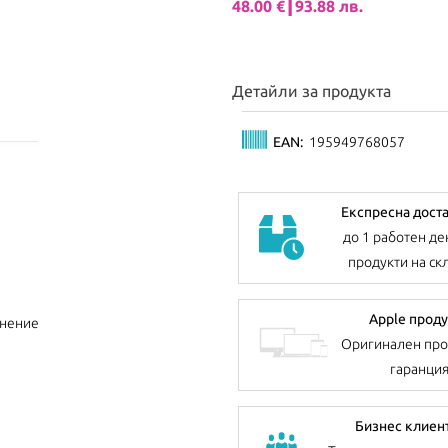
48.00 €┃93.88 лв.
Детайли за продукта
EAN:
195949768057
Експресна дост
до 1 работен де
продукти на ск
Apple проду
внение
Оригинален про
гаранци
Бизнес клиен