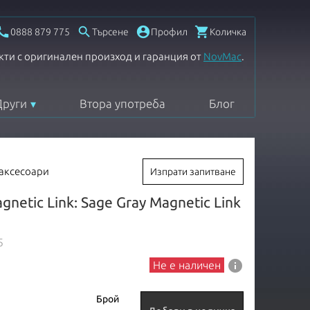




0888 879 775
Търсене
Профил
Количка
кти с оригинален произход и гаранция от
NovMac
.
Други
Втора употреба
Блог
 аксесоари
Изпрати запитване
etic Link: Sage Gray Magnetic Link
5
info
Не е наличен
Брой