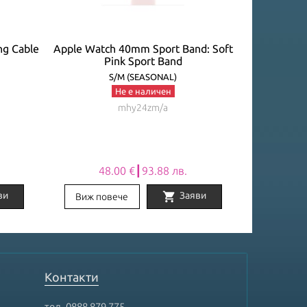
ng Cable
Apple Watch 40mm Sport Band: Soft
Apple Watc
Pink Sport Band
P
S/M (SEASONAL)
Не е наличен
mhy24zm/a
48.00 €┃93.88 лв.
48
shopping_cart
ви
Заяви
Виж повече
Виж по
Контакти
тел.
0888 879 775