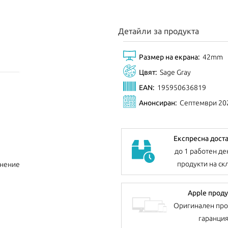
Детайли за продукта
Размер на екрана:
42mm
Цвят:
Sage Gray
EAN:
195950636819
Анонсиран:
Септември 20
Експресна дост
до 1 работен де
продукти на ск
внение
Apple проду
Оригинален про
гаранци