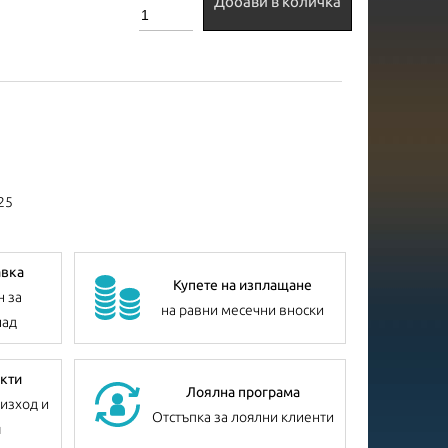
Добави в количка
25
авка
Купете на изплащане
н за
на равни месечни вноски
лад
кти
Лоялна програма
изход и
Отстъпка за лоялни клиенти
я