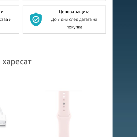
ти
Ценова защита
ства и
До 7 дни след датата на
покупка
 харесат