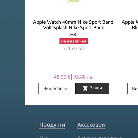
Loop: Bright
Apple Watch 40mm Nike Sport Band:
Apple 
EASONAL)
Volt Splash Nike Sport Band
Bl
M/L
Не е наличен
mc1u4zm/a
лв.
48.00 €┃93.88 лв.
shopping_cart
Заяви
Заяви
Виж повече
Ви
Item
1
of
8
Продукти
Аксесоари
Mac
Клавиатури и мишки