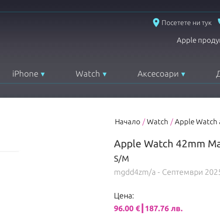
place
Посетете ни тук
Apple проду
iPhone
Watch
Аксесоари
Начало
/
Watch
/
Apple Watch
Apple Watch 42mm Magn
S/M
mgdd4zm/a
- Септември 202
Цена:
96.00 €┃187.76 лв.