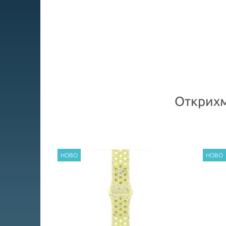
Открихм