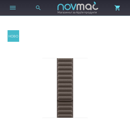



Магазинът за Apple продукти