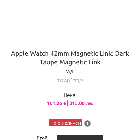
Apple Watch 42mm Magnetic Link: Dark
Taupe Magnetic Link
M/L
mxwp3zm/a
Цена:
161.06 €┃315.00 лв.
info
Не е наличен
Брой