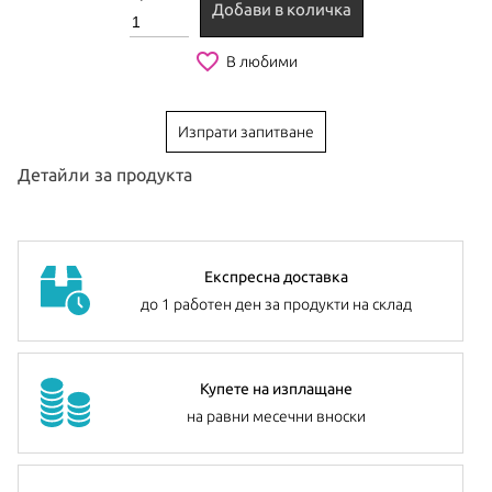
Добави в количка
favorite_border
В любими
Изпрати запитване
Детайли за продукта
Покажи още
Експресна доставка
до 1 работен ден за продукти на склад
Купете на изплащане
на равни месечни вноски