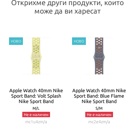
Открихме други продукти, които
може да ви харесат
t
Apple Watch 40mm Nike
Apple Watch 40mm Nike
Sport Band: Volt Splash
Sport Band: Blue Flame
Nike Sport Band
Nike Sport Band
M/L
S/M
Не е наличен
Не е наличен
mc1u4zm/a
mc2e4zm/a