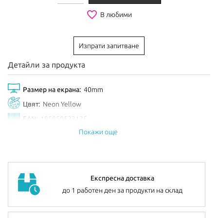
favorite_border
В любими
Изпрати запитване
Детайли за продукта
Размер на екрана:
40mm
Цвят:
Neon Yellow
EAN:
195950533125
Покажи още
Анонсиран:
Септември 2025
Експресна доставка
до 1 работен ден за продукти на склад