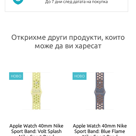
До 7 дни след датата на покупка
Открихме други продукти, които
може да ви харесат
t
Apple Watch 40mm Nike
Apple Watch 40mm Nike
Sport Band: Volt Splash
Sport Band: Blue Flame