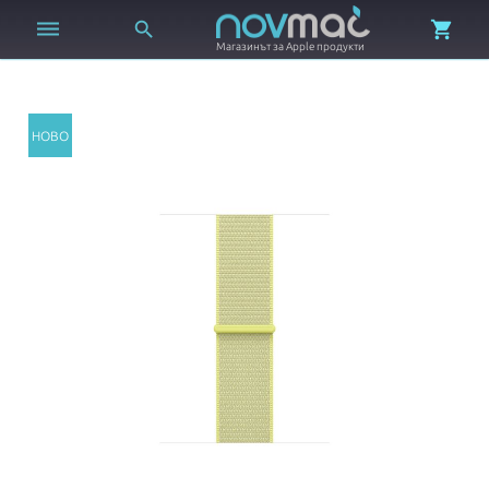



Магазинът за Apple продукти