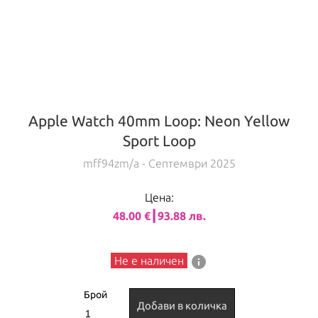
Apple Watch 40mm Loop: Neon Yellow
Sport Loop
mff94zm/a
- Септември 2025
Цена:
48.00 €┃93.88 лв.
info
Не е наличен
Брой
Добави в количка