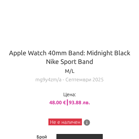
Apple Watch 40mm Band: Midnight Black
Nike Sport Band
M/L
mg9y4zm/a
- Септември 2025
Цена:
48.00 €┃93.88 лв.
info
Не е наличен
Брой