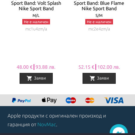
Sport Band: Volt Splash
Sport Band: Blue Flame
Nike Sport Band
Nike Sport Band
M/L
S/M
Не е наличен
Не е наличен
mc1u4zm/a
mc2e4zm/a
48.00 €┃93.88 лв.
52.15 €┃102.00 лв.
shopping_cart
shopping_cart
Заяви
Заяви
Item
1
of
8
Apple продукти с оригинален произход и
гаранция от
NovMac
.