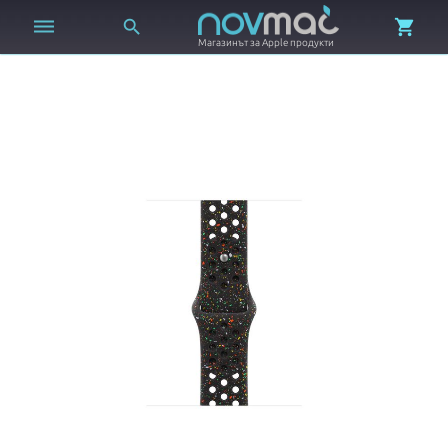



Магазинът за Apple продукти