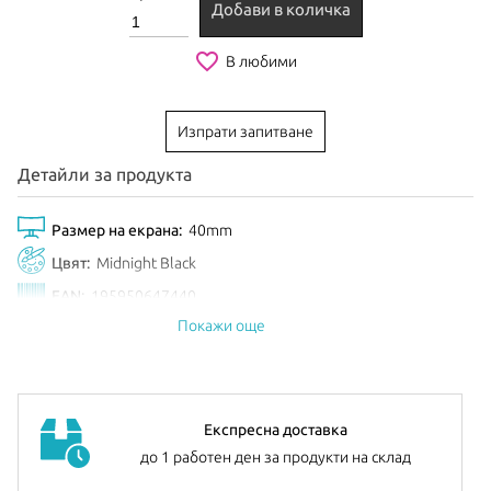
Добави в количка
favorite_border
В любими
Изпрати запитване
Детайли за продукта
Размер на екрана:
40mm
Цвят:
Midnight Black
EAN:
195950647440
Покажи още
Анонсиран:
Септември 2025
Експресна доставка
до 1 работен ден за продукти на склад