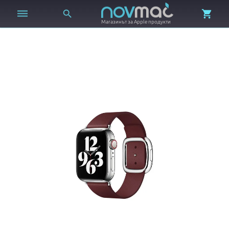



Магазинът за Apple продукти