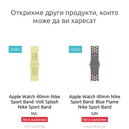
Открихме други продукти, които
може да ви харесат
t
Apple Watch 40mm Nike
Apple Watch 40mm Nike
Sport Band: Volt Splash
Sport Band: Blue Flame
Nike Sport Band
Nike Sport Band
M/L
S/M
Не е наличен
Не е наличен
mc1u4zm/a
mc2e4zm/a