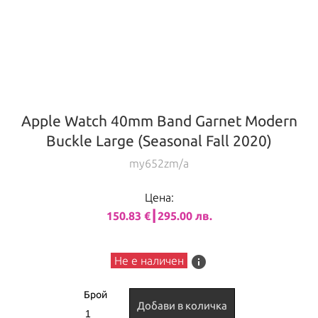
Apple Watch 40mm Band Garnet Modern
Buckle Large (Seasonal Fall 2020)
my652zm/a
Цена:
150.83 €┃295.00 лв.
info
Не е наличен
Брой
Добави в количка