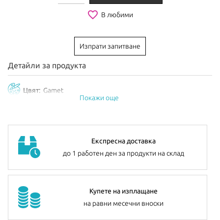
favorite_border
В любими
Изпрати запитване
Детайли за продукта
Цвят:
Gamet
Покажи още
Експресна доставка
до 1 работен ден за продукти на склад
Купете на изплащане
на равни месечни вноски