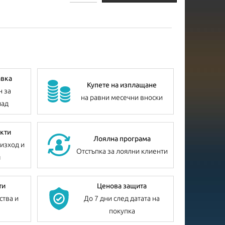
авка
Купете на изплащане
н за
на равни месечни вноски
лад
кти
Лоялна програма
изход и
Отстъпка за лоялни клиенти
я
ти
Ценова защита
ства и
До 7 дни след датата на
покупка