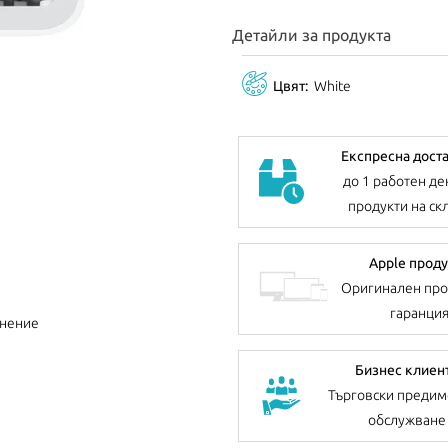
Детайли за продукта
Цвят:
White
Експресна дост
до 1 работен де
продукти на ск
Apple проду
Оригинален про
гаранци
внение
Бизнес клиен
Търговски предим
обслужване