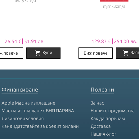
mwty3zm/a
mjmk3zm/a
26.54 €┃51.91 лв.
129.87 €┃254.00 лв.
shopping_cart
shopping_cart
Купи
Зая
ж повече
Виж повече
Финансиране
Полезни
Apple Mac на изплащане
За нас
Mac на изплащане с БНП ПАРИБА
Нашите предимства
Лизингови условия
Как да поръчам
Кандидатствайте за кредит онлайн
Доставка
Нашия блог