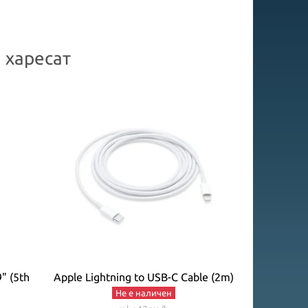
 харесат
9" (5th
Apple Lightning to USB-C Cable (2m)
Apple Smart 
Cherry 
Не е наличен