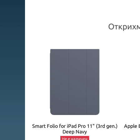
Открихм
C Mobile Pro
Smart Folio for iPad Pro 11" (3rd gen.)
Apple 
y
Deep Navy
Не е наличен