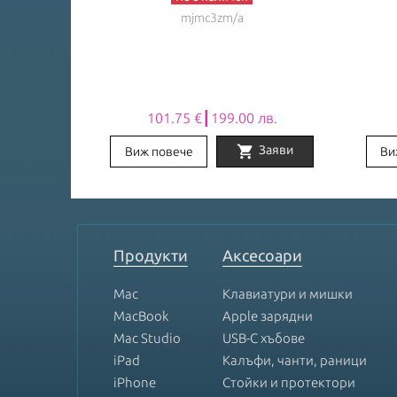
mjmc3zm/a
лв.
101.75 €┃199.00 лв.
shopping_cart
Заяви
Заяви
Виж повече
Ви
Item
1
of
8
Продукти
Аксесоари
Mac
Клавиатури и мишки
MacBook
Apple зарядни
Mac Studio
USB-C хъбове
iPad
Калъфи, чанти, раници
iPhone
Стойки и протектори