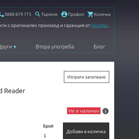




0888 879 775
Търсене
Профил
Количка
кти с оригинален произход и гаранция от
NovMac
.
Други
Втора употреба
Блог
Изпрати запитване
d Reader
info
Не е наличен
Брой
Добави в количка