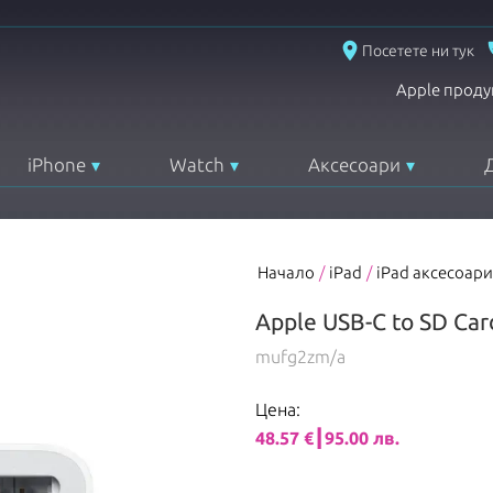
place
Посетете ни тук
Apple проду
iPhone
Watch
Аксесоари
Начало
/
iPad
/
iPad аксесоари
Apple USB-C to SD Car
mufg2zm/a
Цена:
48.57 €┃95.00 лв.