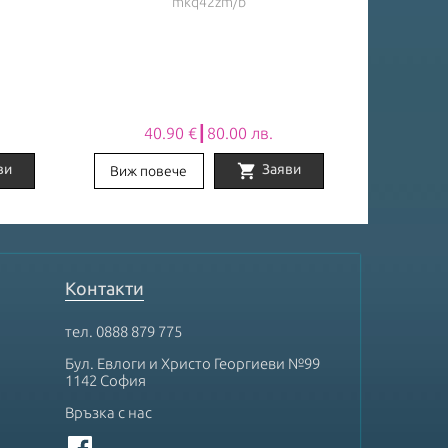
mkq42zm/b
40.90 €┃80.00 лв.
96
shopping_cart
ви
Заяви
Виж повече
Виж по
Контакти
тел.
0888 879 775
Бул. Евлоги и Христо Георгиеви №99
1142 София
Връзка с нас