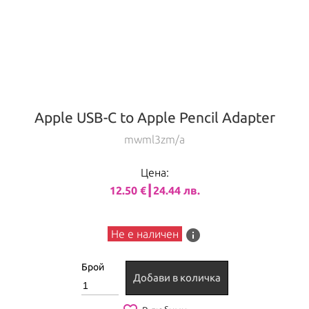
Apple USB-C to Apple Pencil Adapter
mwml3zm/a
Цена:
12.50 €┃24.44 лв.
info
Не е наличен
Брой
Добави в количка