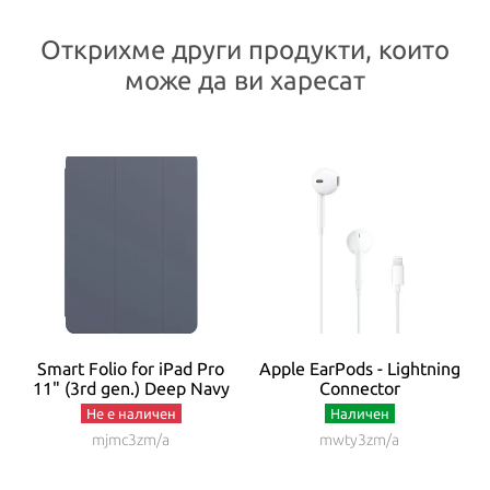
Открихме други продукти, които
може да ви харесат
C
Smart Folio for iPad Pro
Apple EarPods - Lightning
ey
11" (3rd gen.) Deep Navy
Connector
Не е наличен
Наличен
mjmc3zm/a
mwty3zm/a