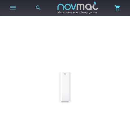



Магазинът за Apple продукти