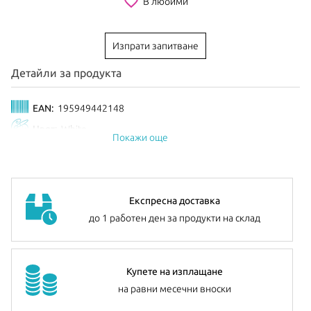
favorite_border
В любими
Изпрати запитване
Детайли за продукта
EAN:
195949442148
Цвят:
White
Покажи още
Експресна доставка
до 1 работен ден за продукти на склад
Купете на изплащане
на равни месечни вноски