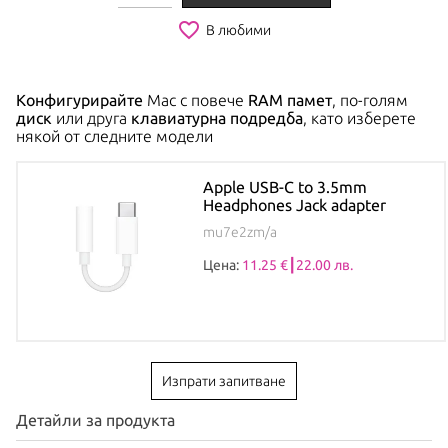
favorite_border
В любими
Конфигурирайте
Mac с повече
RAM памет
, по-голям
диск
или друга
клавиатурна подредба
, като изберете
някой от следните модели
Apple USB-C to 3.5mm
Headphones Jack adapter
mu7e2zm/a
Цена:
11.25 €┃22.00 лв.
Изпрати запитване
Детайли за продукта