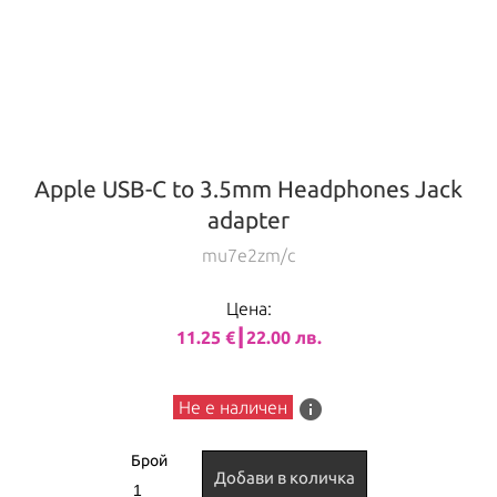
Apple USB-C to 3.5mm Headphones Jack
adapter
mu7e2zm/c
Цена:
11.25 €┃22.00 лв.
info
Не е наличен
Брой
Добави в количка