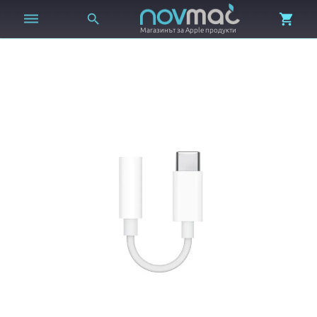



Магазинът за Apple продукти