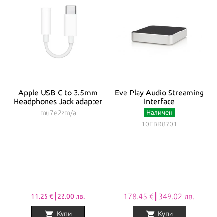
Apple USB-C to 3.5mm
Eve Play Audio Streaming
Headphones Jack adapter
Interface
mu7e2zm/a
Наличен
10EBR8701
178.45 €┃349.02 лв.
11.25 €┃22.00 лв.
shopping_cart
shopping_cart
Купи
Купи