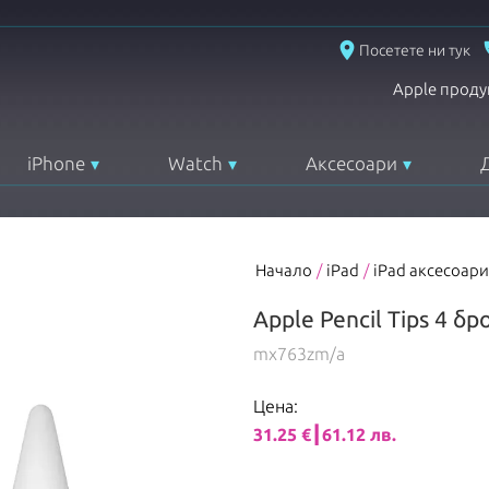
place
Посетете ни тук
Apple проду
iPhone
Watch
Аксесоари
Начало
/
iPad
/
iPad аксесоари
Apple Pencil Tips 4 бр
mx763zm/a
Цена:
31.25 €┃61.12 лв.