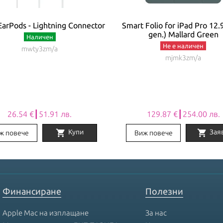
EarPods - Lightning Connector
Smart Folio for iPad Pro 12.
gen.) Mallard Green
Наличен
Не е наличен
mwty3zm/a
mjmk3zm/a
26.54 €┃51.91 лв.
129.87 €┃254.00 лв.
shopping_cart
shopping_cart
Купи
Зая
ж повече
Виж повече
Финансиране
Полезни
Apple Mac на изплащане
За нас