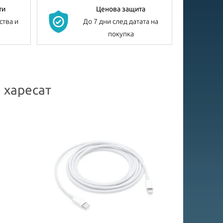
ти
Ценова защита
ства и
До 7 дни след датата на
покупка
 харесат