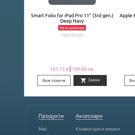
C Mobile Pro
Smart Folio for iPad Pro 11" (3rd gen.)
Apple 
y
Deep Navy
Не е наличен
mjmc3zm/a
лв.
101.75 €┃199.00 лв.
shopping_cart
Заяви
Заяви
Виж повече
Ви
Item
1
of
8
Продукти
Аксесоари
Mac
Клавиатури и мишки