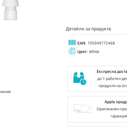
Детайли за продукта
EAN:
195949775468
Цвят:
White
Експресна дост
до 1 работен де
продукти на ск
внение
Apple проду
Оригинален про
гаранци