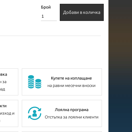
Брой
Добави в количка
авка
Купете на изплащане
н за
на равни месечни вноски
лад
кти
Лоялна програма
изход и
Отстъпка за лоялни клиенти
я