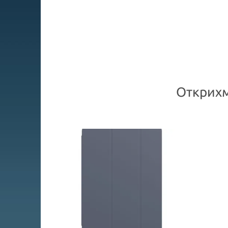
Открихм