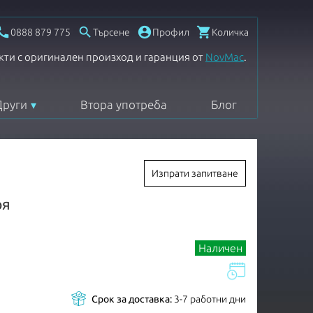




0888 879 775
Търсене
Профил
Количка
кти с оригинален произход и гаранция от
NovMac
.
Други
Втора употреба
Блог
Изпрати запитване
оя
Наличен
Срок за доставка:
3-7 работни дни